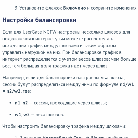
3. Установите флажок
Включено
и сохраните изменения.
Настройка балансировки
Если для UserGate NGFW настроены несколько шлюзов для
подключения к интернету, вы можете распределять
исходящий трафик между шлюзами и таким образом
управлять нагрузкой на них. При балансировке трафик в
интернет распределяется с учетом весов шлюзов: чем больше
вес, тем большая доля трафика идет через шлюз.
Например, если для балансировки настроены два шлюза,
сессии будут распределяться между ними по формуле
n1/w1
= n2/w2
, где:
n1
,
n2
— сессии, проходящие через шлюзы;
w1
,
w2
— веса шлюзов.
Чтобы настроить балансировку трафика между шлюзами:
1. В разделе
Настройки ➜ Сеть ➜ Шлюзы
выберите