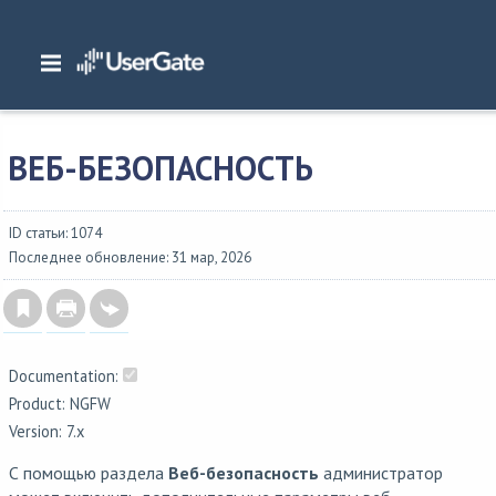
Главная
/
Документация
/
NGFW
/
NGFW 7.x Руководство администратора
/
Политики безопасности
/
Веб-безопасность
ВЕБ-БЕЗОПАСНОСТЬ
ID статьи: 1074
Последнее обновление: 31 мар, 2026
Documentation:
Product: NGFW
Version: 7.x
С помощью раздела
Веб-безопасность
администратор