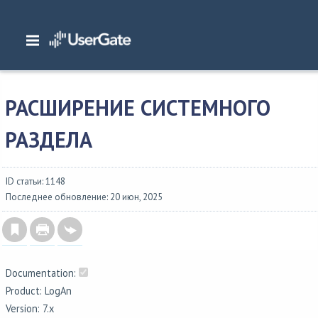
Главная
/
Документация
/
NGFW
/
NGFW 7.x Руководство администратора
/
Настройка устройства
/
Расширение системного раздела
РАСШИРЕНИЕ СИСТЕМНОГО
РАЗДЕЛА
ID статьи: 1148
Последнее обновление: 20 июн, 2025
Documentation:
Product: LogAn
Version: 7.x