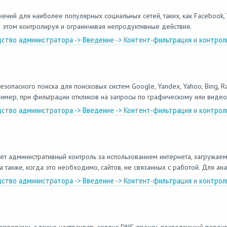
ний для наиболее популярных социальных сетей, таких, как Facebook, 
 этом контролируя и ограничивая непродуктивные действия.
дство администратора -> Введение -> Контент-фильтрация и контрол
пасного поиска для поисковых систем Google, Yandex, Yahoo, Bing, Ra
имер, при фильтрации откликов на запросы по графическому или видеок
дство администратора -> Введение -> Контент-фильтрация и контрол
ет административный контроль за использованием интернета, загружа
также, когда это необходимо, сайтов, не связанных с работой. Для ана
дство администратора -> Введение -> Контент-фильтрация и контрол