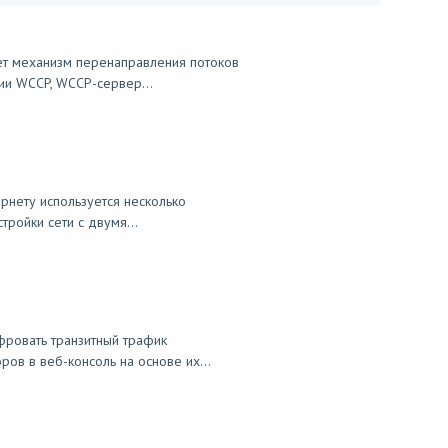
ет механизм перенаправления потоков
ии WCCP, WCCP-сервер...
рнету используется несколько
ройки сети с двумя...
ровать транзитный трафик
ов в веб-консоль на основе их...