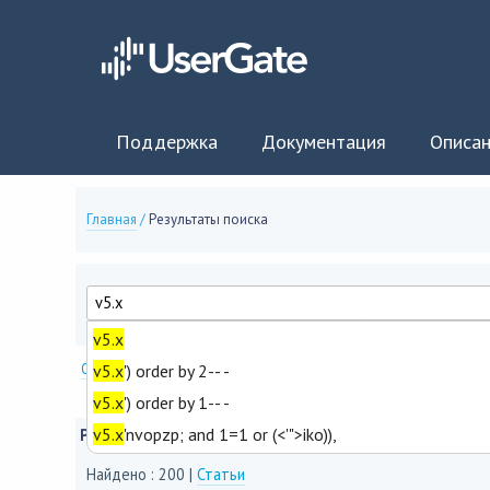
Поддержка
Документация
Описан
Главная
/
Результаты поиска
v5.x
Опции поиска
v5.x
') order by 2-- -
v5.x
') order by 1-- -
v5.x
'nvopzp; and 1=1 or (<'">iko)),
Результаты поиска
Найдено : 200 |
Статьи