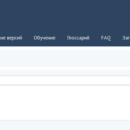
ие версий
Обучение
Глоссарий
FAQ
Заг