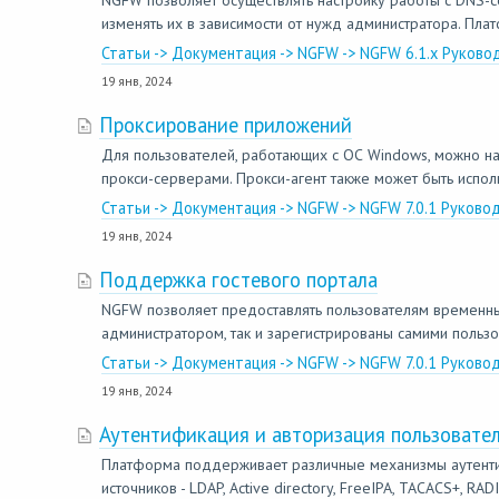
NGFW позволяет осуществлять настройку работы с DNS-с
изменять их в зависимости от нужд администратора. Пл
Статьи -> Документация -> NGFW -> NGFW 6.1.x Руково
19 янв, 2024
Проксирование приложений
Для пользователей, работающих с ОС Windows, можно на
прокси-серверами. Прокси-агент также может быть испол
Статьи -> Документация -> NGFW -> NGFW 7.0.1 Руково
19 янв, 2024
Поддержка гостевого портала
NGFW позволяет предоставлять пользователям временный 
администратором, так и зарегистрированы самими польз
Статьи -> Документация -> NGFW -> NGFW 7.0.1 Руково
19 янв, 2024
Аутентификация и авторизация пользовате
Платформа поддерживает различные механизмы аутентифик
источников - LDAP, Active directory, FreeIPA, TACACS+, R