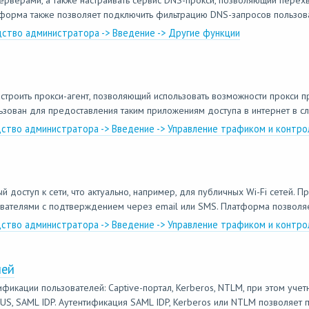
ерверами, а также настраивать сервис DNS-прокси, позволяющий перехв
атформа также позволяет подключить фильтрацию DNS-запросов пользов
дство администратора -> Введение -> Другие функции
строить прокси-агент, позволяющий использовать возможности прокси 
ьзован для предоставления таким приложениям доступа в интернет в сл
дство администратора -> Введение -> Управление трафиком и контро
доступ к сети, что актуально, например, для публичных Wi-Fi сетей. П
ователями с подтверждением через email или SMS. Платформа позволяет
дство администратора -> Введение -> Управление трафиком и контро
лей
ации пользователей: Captive-портал, Kerberos, NTLM, при этом учетн
ADIUS, SAML IDP. Аутентификация SAML IDP, Kerberos или NTLM позволяет п