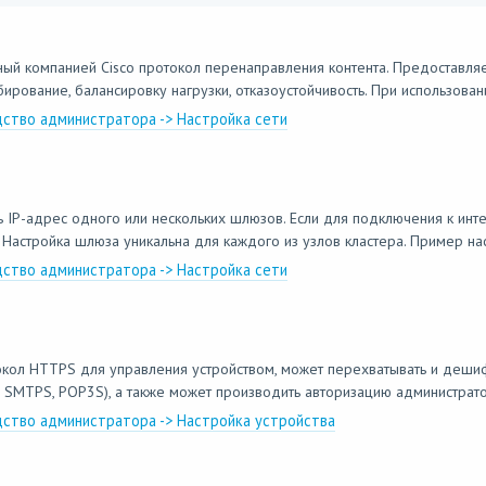
ный компанией Cisco протокол перенаправления контента. Предоставля
рование, балансировку нагрузки, отказоустойчивость. При использован
дство администратора -> Настройка сети
IP-адрес одного или нескольких шлюзов. Если для подключения к инте
Настройка шлюза уникальна для каждого из узлов кластера. Пример наст
дство администратора -> Настройка сети
кол HTTPS для управления устройством, может перехватывать и дешиф
SMTPS, POP3S), а также может производить авторизацию администратор
одство администратора -> Настройка устройства