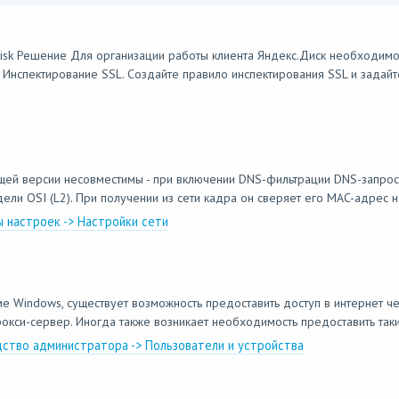
isk Решение Для организации работы клиента Яндекс.Диск необходим
Инспектирование SSL. Создайте правило инспектирования SSL и задайте
щей версии несовместимы - при включении DNS-фильтрации DNS-запрос
ли OSI (L2). При получении из сети кадра он сверяет его MAC-адрес наз
 настроек -> Настройки сети
е Windows, существует возможность предоставить доступ в интернет ч
кси-сервер. Иногда также возникает необходимость предоставить таки
дство администратора -> Пользователи и устройства