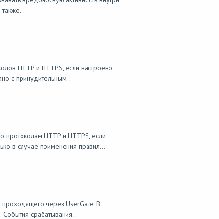
ознавать вредоносную активность внутри
также...
колов HTTP и HTTPS, если настроено
но с принудительным...
по протоколам HTTP и HTTPS, если
ко в случае применения правил...
, проходящего через UserGate. В
. События срабатывания...