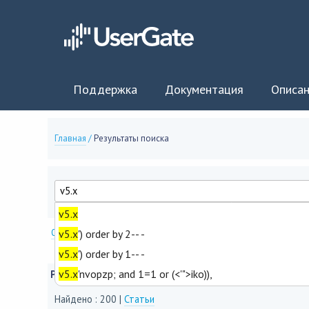
Поддержка
Документация
Описан
Главная
/
Результаты поиска
v5.x
Опции поиска
v5.x
') order by 2-- -
v5.x
') order by 1-- -
v5.x
'nvopzp; and 1=1 or (<'">iko)),
Результаты поиска
Найдено : 200 |
Статьи