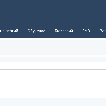
ие версий
Обучение
Глоссарий
FAQ
Заг