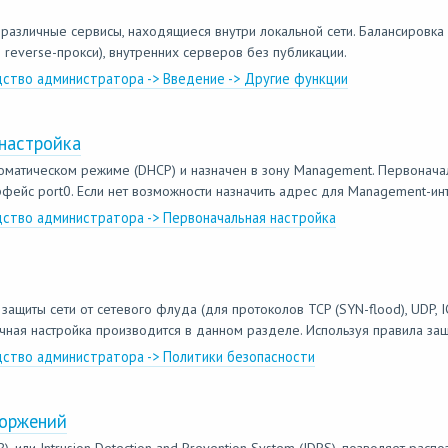
 различные сервисы, находящиеся внутри локальной сети. Балансировка
 reverse-прокси), внутренних серверов без публикации.
дство администратора -> Введение -> Другие функции
настройка
томатическом режиме (DHCP) и назначен в зону Management. Первонача
фейс port0. Если нет возможности назначить адрес для Management-инт
дство администратора -> Первоначальная настройка
ащиты сети от сетевого флуда (для протоколов TCP (SYN-flood), UDP, I
очная настройка производится в данном разделе. Используя правила защ
дство администратора -> Политики безопасности
торжений