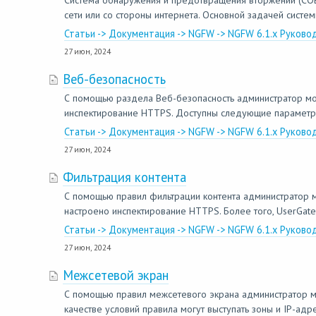
Система обнаружения и предотвращения вторжений (СОВ), 
сети или со стороны интернета. Основной задачей систе
Статьи -> Документация -> NGFW -> NGFW 6.1.x Руково
27 июн, 2024
Веб-безопасность
С помощью раздела Веб-безопасность администратор мо
инспектирование HTTPS. Доступны следующие параметры:
Статьи -> Документация -> NGFW -> NGFW 6.1.x Руково
27 июн, 2024
Фильтрация контента
С помощью правил фильтрации контента администратор 
настроено инспектирование HTTPS. Более того, UserGat
Статьи -> Документация -> NGFW -> NGFW 6.1.x Руково
27 июн, 2024
Межсетевой экран
С помощью правил межсетевого экрана администратор мо
качестве условий правила могут выступать зоны и IP-адр