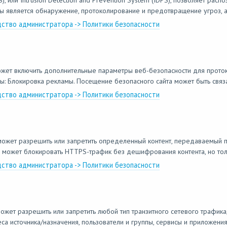
или Intrusion Detection and Prevention System (IDPS), позволяет расп
мы является обнаружение, протоколирование и предотвращение угроз, а 
дство администратора -> Политики безопасности
жет включить дополнительные параметры веб-безопасности для прото
 Блокировка рекламы. Посещение безопасного сайта может быть связа
дство администратора -> Политики безопасности
может разрешить или запретить определенный контент, передаваемый 
e может блокировать HTTPS-трафик без дешифрования контента, но толь
дство администратора -> Политики безопасности
жет разрешить или запретить любой тип транзитного сетевого трафика
еса источника/назначения, пользователи и группы, сервисы и приложения