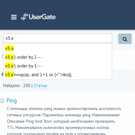
Главная
/
Результаты поиска
v5.x
Опции поиска
v5.x
') order by 2-- -
v5.x
') order by 1-- -
v5.x
'nvopzp; and 1=1 or (<'">iko)),
Результаты поиска
Найдено : 200 |
Статьи
Ping
C помощью утилиты ping можно диагностировать доступность
сетевых ресурсов. Параметры команды ping: Наименование
Описание Ping host Хост, который необходимо проверить.
TTL Максимальное количество промежуточных хостов,
которое разрешено пройти на пути к проверяемому...