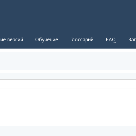
ие версий
Обучение
Глоссарий
FAQ
Заг