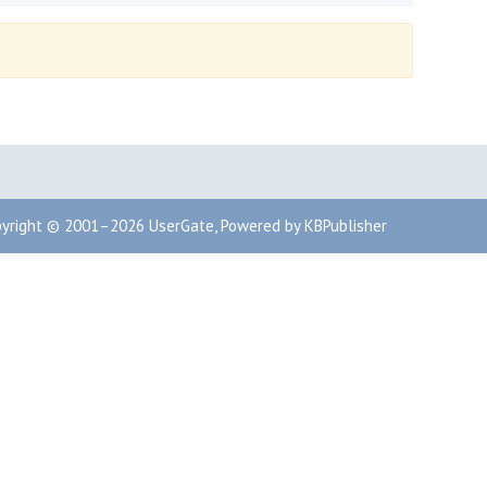
pyright © 2001–2026
UserGate
,
Powered by KBPublisher