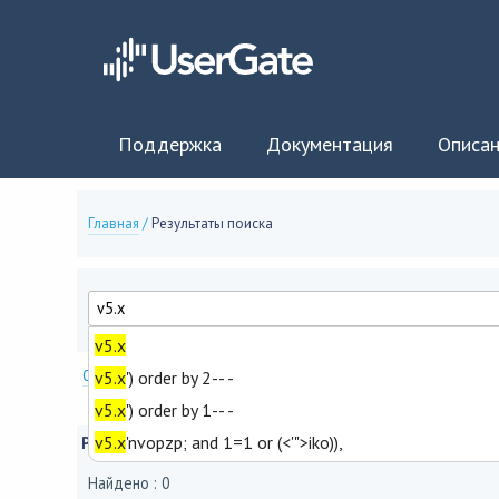
Поддержка
Документация
Описан
Главная
/
Результаты поиска
v5.x
Опции поиска
v5.x
') order by 2-- -
v5.x
') order by 1-- -
v5.x
'nvopzp; and 1=1 or (<'">iko)),
Результаты поиска
Найдено : 0