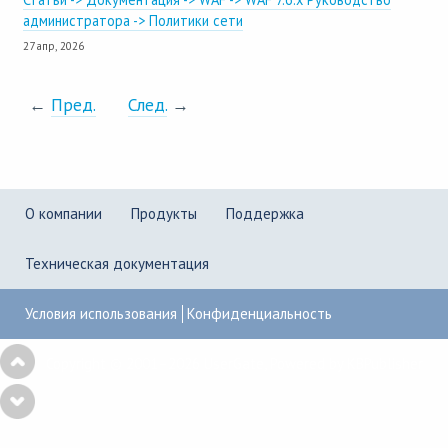
администратора -> Политики сети
27 апр, 2026
←
Пред.
След.
→
О компании
Продукты
Поддержка
Техническая документация
Условия использования
Конфиденциальность
Copyright © 2001–2026
UserGate
,
Powered by KBPublisher
10
results
are