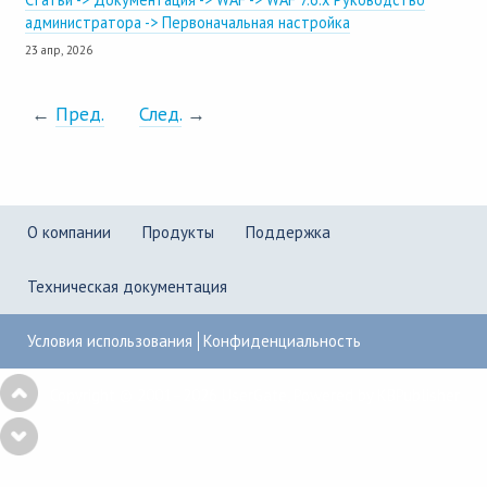
администратора -> Первоначальная настройка
23 апр, 2026
←
Пред.
След.
→
О компании
Продукты
Поддержка
Техническая документация
Условия использования
Конфиденциальность
Copyright © 2001–2026
UserGate
,
Powered by KBPublisher
10
results
are