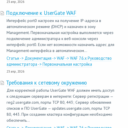
23 апр, 2026
Подключение к UserGate WAF
Интерфейс port0 настроен на получение IP-адреса в
автоматическом режиме (DHCP) и назначен в зону
Management. Первоначальная настройка выполняется через
подключение администратора к веб-консоли через
интерфейс port0. Если нет возможности назначить адрес для
Management-интерфейса в автоматическом...
Статьи -> Документация -> WAF -> WAF 7.6.x Руководство
администратора -> Первоначальная настройка
23 апр, 2026
Требования к сетевому окружению
Для корректной работы UserGate WAF должен иметь доступ
к следующим серверам в интернете: Сервер регистрации —
reg2.usergate.com, порты TCP 80, 443; Сервер обновления
списков и ПО UserGate — updates.usergate.com, порты TCP
80, 443. При создании кластера конфигурации необходимо
обеспечить...
Статьи -> Документация -> WAF -> WAF 7.6.x Руководство