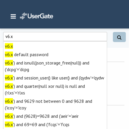
Главная
/
Расширенный поиск
v6.x
v6.x
default password
Тип
v6.x
') and isnull(json_storage_free(null)) and
Все содержимое
('dcpg'='dcpg
Статьи
v6.x
') and session_user() like user() and ('qydw'='qydw
Файлы
v6.x
') and quarter(null xor null) is null and
('rlxs'='rlxs
Найти результаты
v6.x
') and 9629 not between 0 and 9628 and
('icoy'='icoy
Везде (заголовки, содержимое, теги)
v6.x
') and (9628)=9628 and ('aeir'='aeir
Только в заголовках
v6.x
') and 69=69 and ('fcqs'='fcqs