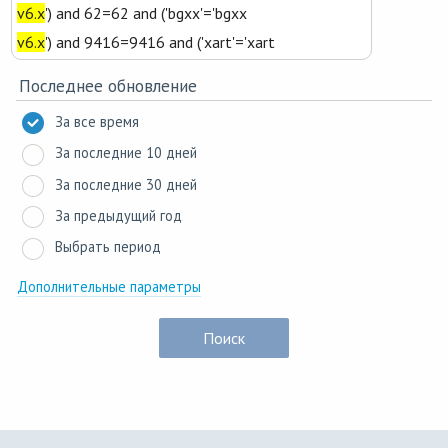
Только в ключевых словах/тегах
v6.x
') and 62=62 and ('bgxx'='bgxx
По ID
v6.x
') and 9416=9416 and ('xart'='xart
Последнее обновление
За все время
За последние 10 дней
За последние 30 дней
За предыдущий год
Выбрать период
Дополнительные параметры