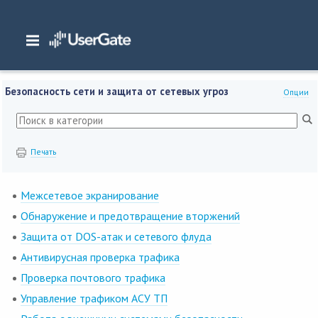
Главная
/
Документация
/
NGFW
/
NGFW 7.x Руководство администратора
/
Введение
/
Безопасность сети и защита от сетевых угроз
Безопасность сети и защита от сетевых угроз
Опции
Печать
Межсетевое экранирование
Обнаружение и предотвращение вторжений
Защита от DOS-атак и сетевого флуда
Антивирусная проверка трафика
Проверка почтового трафика
Управление трафиком АСУ ТП