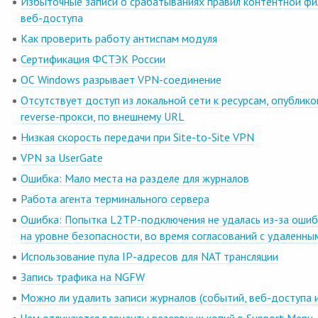
Избыточные записи о срабатываниях правил контентной фи
веб-доступа
Как проверить работу антиспам модуля
Сертификация ФСТЭК России
ОС Windows разрывает VPN-соединение
Отсутствует доступ из локальной сети к ресурсам, опубли
reverse-прокси, по внешнему URL
Низкая скорость передачи при Site-to-Site VPN
VPN за UserGate
Ошибка: Мало места на разделе для журналов
Работа агента терминального сервера
Ошибка: Попытка L2TP-подключения не удалась из-за оши
на уровне безопасности, во время согласований с удаленн
Использование пула IP-адресов для NAT трансляции
Запись трафика на NGFW
Можно ли удалить записи журналов (событий, веб-доступа и 