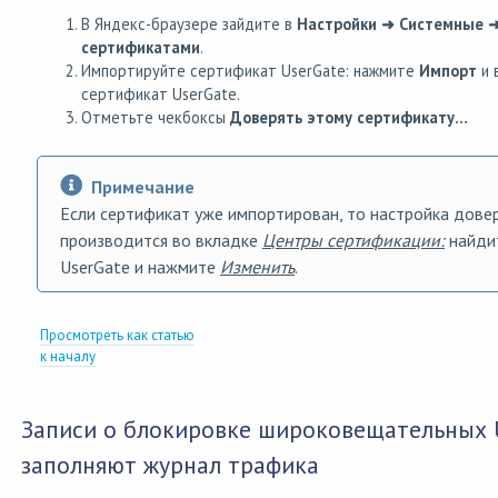
В Яндекс-браузере зайдите в
Настройки ➜ Системные ➜
сертификатами
.
Импортируйте сертификат UserGate: нажмите
Импорт
и 
сертификат UserGate.
Отметьте чекбоксы
Доверять этому сертификату…
Примечание
Если сертификат уже импортирован, то настройка дове
производится во вкладке
Центры сертификации:
найдит
UserGate и нажмите
Изменить
.
Просмотреть как статью
к началу
Записи о блокировке широковещательных 
заполняют журнал трафика