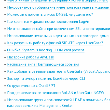
Чем отличаются варианты резервных копий в Support Menu
Некорректное отображение имен пользователей в журнале
Можно ли отключить список DNSBL не удаляя его?
Где хранятся журналы после подключения LogAn
Не открываются сайты при включенном SSL-инспектирован
Использование нескольких идентичных контроллеров доме
Как разрешить работу офисной SIP АТС через UserGate?
Ошибка: System is booting... LOM card present
Настройка работы AnyDesk
Расписание типа Повторяющиеся события
Как добавить сетевые адаптеры к UserGate (Virtual Applianc
Экспорт и импорт политик UserGate через CLI
Сотрудничество с ФинЦЕРТ
Поддерживается ли технология VxLAN в UserGate NGFW
Использование групп и пользователей LDAP в политиках бе
настраеваемых на Management Center