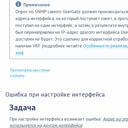
Примечание
Опрос по SNMP самого UserGate должен производиться
адреса интерфейса, на который поступает пакет, в прот
поступил на один интерфейс, а затем, в результате вну
был перенаправлен на IP-адрес другого интерфейса Us
доступен не будет. Это сделано для корректной отрабо
наличии VRF (подробнее читайте
Особенности реализац
зон
).
Просмотреть как статью
к началу
Ошибка при настройке интерфейса
Задача
При настройке интерфейса возникает ошибка:
Адрес из эт
используется на другом интерфейсе