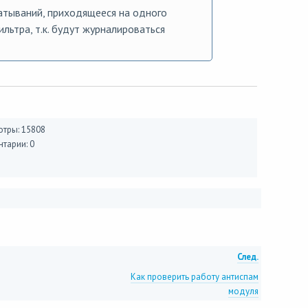
атываний, приходящееся на одного
льтра, т.к. будут журналироваться
тры: 15808
тарии: 0
След.
Как проверить работу антиспам
модуля