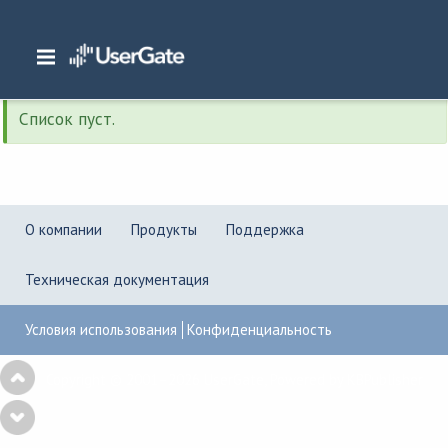
Главная
/
Закреплённый
Список пуст.
О компании
Продукты
Поддержка
Техническая документация
Условия использования
Конфиденциальность
Copyright © 2001–2026
UserGate
,
Powered by KBPublisher