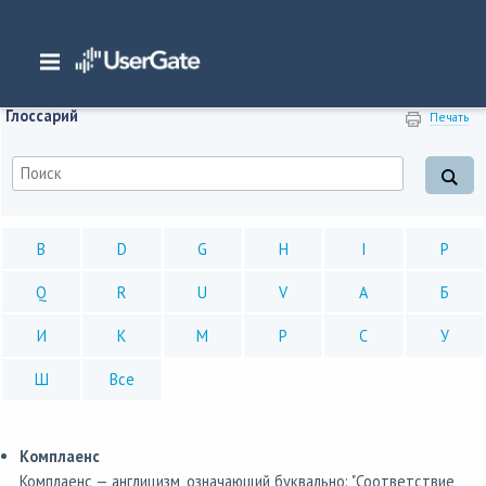
Главная
/
Глоссарий
Глоссарий
Печать
B
D
G
H
I
P
Q
R
U
V
А
Б
И
К
М
Р
С
У
Ш
Все
Комплаенс
Комплаенс — англицизм, означающий буквально: "Соответствие