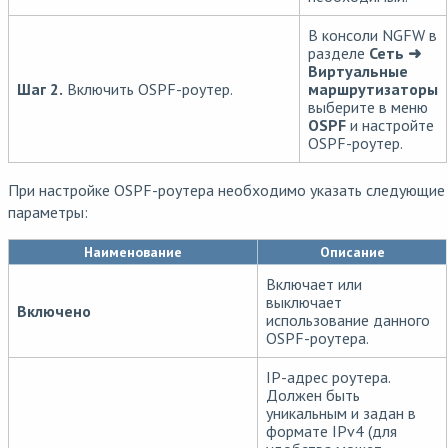
В консоли NGFW в
разделе
Сеть ➜
Виртуальные
Шаг 2.
Включить OSPF-роутер.
маршрутизаторы
выберите в меню
OSPF
и настройте
OSPF-роутер.
При настройке OSPF-роутера необходимо указать следующие
параметры:
Наименование
Описание
Включает или
выключает
Включено
использование данного
OSPF-роутера.
IP-адрес роутера.
Должен быть
уникальным и задан в
формате IPv4 (для