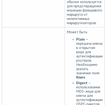
обычно используется
для предотвращения
инъекции фальшивого
маршрута от
нелегитимных
маршрутизаторов.
Может быть:
Plain
—
передача ключа
в открытом
виде для
аутентификации
роутеров.
Необходимо
указать
значение поля
Ключ
.
Digest
—
использование
MD5-хеша для
ключа для
аутентификации
OSPF-пакетов.