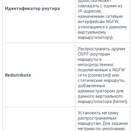
удобства может
совпадать с одним из
Идентификатор роутера
IP-адресов,
назначенным сетевым
интерфейсам NGFW,
относящимся к данному
виртуальному
маршрутизатору).
Распространять другим
OSPF-роутерам
маршруты в
непосредственно
подключенные к NGFW
Redistribute
сети (connected) или
статические маршруты,
добавленные
администратором для
данного виртуального
маршрутизатора (kernel).
Установить метрику
распространяемым
маршрутам. Для задания
метрики по-умолчанию