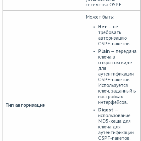
соседства OSPF.
Может быть:
Нет
— не
требовать
авторизацию
OSPF-пакетов.
Plain
— передача
ключа в
открытом виде
для
аутентификации
OSPF-пакетов.
Используется
ключ, заданный в
настройках
интерфейсов.
Тип авторизации
Digest
—
использование
MD5-хеша для
ключа для
аутентификации
OSPF-пакетов.