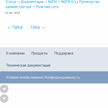
Статьи -> Документация -> NGFW -> NGFW 6.1.x Руководство
администратора -> Политики сети
02 авг, 2024
←
Пред.
След.
→
О компании
Продукты
Поддержка
Техническая документация
Условия использования
Конфиденциальность
Copyright © 2001–2026
UserGate
,
Powered by KBPublisher
4
results
are