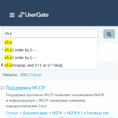
Главная
/
Результаты поиска
v5.x
Опции поиска
v5.x
') order by 2-- -
v5.x
') order by 1-- -
v5.x
'nvopzp; and 1=1 or (<'">iko)),
Результаты поиска
Найдено : 200 |
Статьи
Поддержка WCCP
Поддержка протокола WCCP позволяет использовать NGFW
в инфраструктуре с WCCP-серверами, например,
маршрутизаторами Cisco.
Статьи -> Документация -> NGFW -> NGFW 6.1.x Руководство