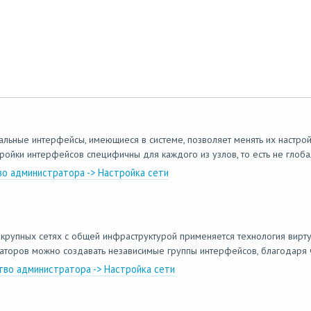
ходимые для отчета, вы можете создать собственный шаблон и использо
отчеты ➜ Отчеты ➜ Пользовательские шаблоны нажмите Добавить. 2. В о
er 7.x Руководство администратора -> Журналы и отчеты -> Отчеты
льные интерфейсы, имеющиеся в системе, позволяет менять их настро
ойки интерфейсов специфичны для каждого из узлов, то есть не глобал
тво администратора -> Настройка сети
рупных сетях с общей инфраструктурой применяется технология виртуа
заторов можно создавать независимые группы интерфейсов, благодаря ч
тво администратора -> Настройка сети