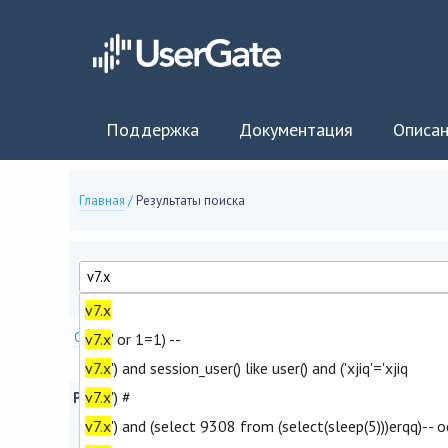
Поддержка
Документация
Описан
Главная
/
Результаты поиска
v7.x
Опции поиска
v7.x
' or 1=1) --
v7.x
') and session_user() like user() and ('xjiq'='xjiq
v7.x
') #
Результаты поиска
v7.x
') and (select 9308 from (select(sleep(5)))erqq)-- 
Найдено : около 1340 |
Статьи