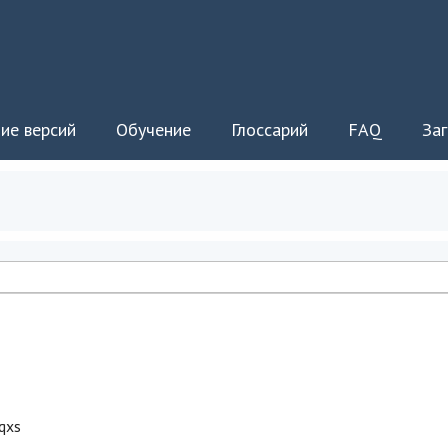
ие версий
Обучение
Глоссарий
FAQ
Заг
oqxs