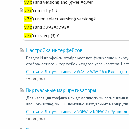
v7.x
') and version() and ('qwer'='qwer
Создание пользовательских шаблонов
v7.x
') order by 1 #
Если в системных шаблонах отсутствуют параметры, необ
v7.x
') union select version() version()#
отчета. Чтобы создать шаблон: 1. В разделе Журналы и 
v7.x
') and 3293=3293#
Статьи -> Документация -> Log Analyzer -> Log Analyz
v7.x
') or sleep(3) #
19 июн, 2026
Настройка интерфейсов
Раздел Интерфейсы отображает все физические и виртуа
отображает все интерфейсы каждого узла кластера. Настр
Статьи -> Документация -> WAF -> WAF 7.6.x Руководс
19 июн, 2026
Виртуальные маршрутизаторы
Для изоляции трафика между логическими сегментами в к
and Forwarding, VRF). С помощью виртуальных маршрути
Статьи -> Документация -> NGFW -> NGFW 7.x Руководс
18 июн, 2026