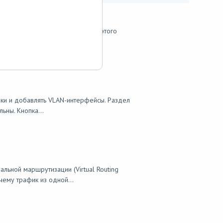
вать его в правилах генерации этого
кне настройки шаблона...
йки и добавлять VLAN-интерфейсы. Раздел
ьны. Кнопка...
льной маршрутизации (Virtual Routing
ему трафик из одной...