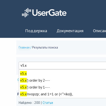
Поддержка
Документация
Описан
Главная
/
Результаты поиска
v5.x
Опции поиска
v5.x
') order by 2-- -
v5.x
') order by 1-- -
v5.x
'nvopzp; and 1=1 or (<'">iko)),
Результаты поиска
Найдено : 200 |
Статьи