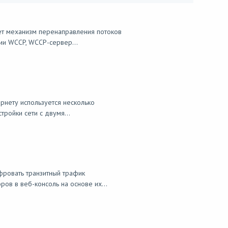
ет механизм перенаправления потоков
ии WCCP, WCCP-сервер...
рнету используется несколько
ройки сети с двумя...
ровать транзитный трафик
ов в веб-консоль на основе их...