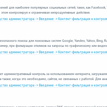
ний для наиболее популярных социальных сетей, таких, как Facebook, 
 этом контролируя и ограничивая непродуктивные действия.
дство администратора -> Введение -> Контент-фильтрация и контрол
пасного поиска для поисковых систем Google, Yandex, Yahoo, Bing, Ra
имер, при фильтрации откликов на запросы по графическому или видеок
дство администратора -> Введение -> Контент-фильтрация и контрол
ет административный контроль за использованием интернета, загружа
также, когда это необходимо, сайтов, не связанных с работой. Для ана
дство администратора -> Введение -> Контент-фильтрация и контрол