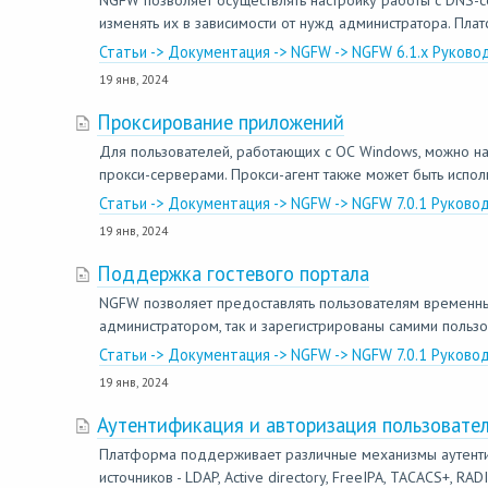
NGFW позволяет осуществлять настройку работы с DNS-с
изменять их в зависимости от нужд администратора. Пл
Статьи -> Документация -> NGFW -> NGFW 6.1.x Руково
19 янв, 2024
Проксирование приложений
Для пользователей, работающих с ОС Windows, можно на
прокси-серверами. Прокси-агент также может быть испол
Статьи -> Документация -> NGFW -> NGFW 7.0.1 Руково
19 янв, 2024
Поддержка гостевого портала
NGFW позволяет предоставлять пользователям временный 
администратором, так и зарегистрированы самими польз
Статьи -> Документация -> NGFW -> NGFW 7.0.1 Руково
19 янв, 2024
Аутентификация и авторизация пользовате
Платформа поддерживает различные механизмы аутентифик
источников - LDAP, Active directory, FreeIPA, TACACS+, R