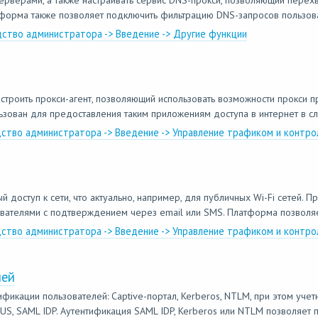
ерверами, а также настраивать сервис DNS-прокси, позволяющий перехв
атформа также позволяет подключить фильтрацию DNS-запросов пользов
дство администратора -> Введение -> Другие функции
строить прокси-агент, позволяющий использовать возможности прокси 
ьзован для предоставления таким приложениям доступа в интернет в сл
дство администратора -> Введение -> Управление трафиком и контро
доступ к сети, что актуально, например, для публичных Wi-Fi сетей. П
ователями с подтверждением через email или SMS. Платформа позволяет
дство администратора -> Введение -> Управление трафиком и контро
лей
ации пользователей: Captive-портал, Kerberos, NTLM, при этом учетн
ADIUS, SAML IDP. Аутентификация SAML IDP, Kerberos или NTLM позволяет п