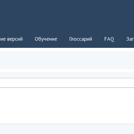
ие версий
Обучение
Глоссарий
FAQ
Заг