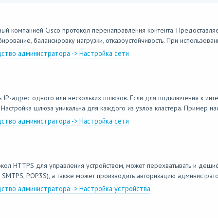
ный компанией Cisco протокол перенаправления контента. Предоставля
рование, балансировку нагрузки, отказоустойчивость. При использован
дство администратора -> Настройка сети
IP-адрес одного или нескольких шлюзов. Если для подключения к инте
Настройка шлюза уникальна для каждого из узлов кластера. Пример наст
дство администратора -> Настройка сети
кол HTTPS для управления устройством, может перехватывать и дешиф
SMTPS, POP3S), а также может производить авторизацию администратор
одство администратора -> Настройка устройства