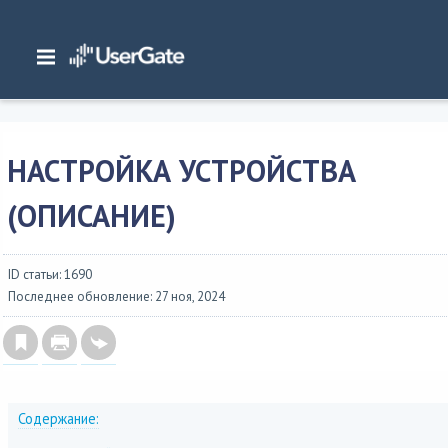
Главная
/
Документация
/
DCFW
/
DCFW 8.x Руководство администратора
/
Интерфейс командной строки
/
Настройка устройства
/
Настройка устройст
(Описание)
НАСТРОЙКА УСТРОЙСТВА
(ОПИСАНИЕ)
ID статьи: 1690
Последнее обновление: 27 ноя, 2024
Содержание: