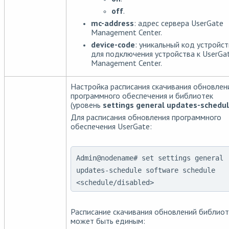
off
.
mc-address
: адрес сервера UserGate
Management Center.
device-code
: уникальный код устройс
для подключения устройства к UserGa
Management Center.
Настройка расписания скачивания обновлен
программного обеспечения и библиотек
(уровень
settings general updates-schedu
Для расписания обновления программного
обеспечения UserGate:
Admin@nodename# set settings general
updates-schedule software schedule
<schedule/disabled>
Расписание скачивания обновлений библиот
может быть единым: