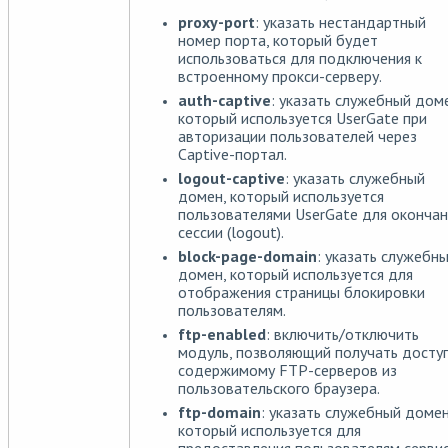
proxy-port
: указать нестандартный
номер порта, который будет
использоваться для подключения к
встроенному прокси-серверу.
auth-captive
: указать служебный дом
который используется UserGate при
авторизации пользователей через
Captive-портал.
logout-captive
: указать служебный
домен, который используется
пользователями UserGate для окончан
сессии (logout).
block-page-domain
: указать служебн
домен, который используется для
отображения страницы блокировки
пользователям.
ftp-enabled
: включить/отключить
модуль, позволяющий получать доступ
содержимому FTP-серверов из
пользовательского браузера.
ftp-domain
: указать служебный домен
который используется для