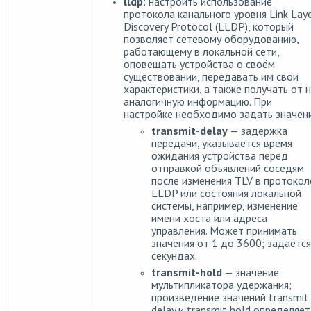
lldp
: настроить использование
протокола канального уровня Link Lay
Discovery Protocol (LLDP), который
позволяет сетевому оборудованию,
работающему в локальной сети,
оповещать устройства о своём
существовании, передавать им свои
характеристики, а также получать от 
аналогичную информацию. При
настройке необходимо задать значени
transmit-delay
— задержка
передачи, указывается время
ожидания устройства перед
отправкой объявлений соседям
после изменения TLV в протокол
LLDP или состояния локальной
системы, например, изменение
имени хоста или адреса
управления. Может принимать
значения от 1 до 3600; задаётся
секундах.
transmit-hold
— значение
мультипликатора удержания;
произведение значений transmit
delay и transmit hold определяет