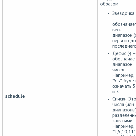
образом:
Звездочка (
—
обозначае
весь
диапазон (
первого до
последнего
Дефис (-) —
обозначае
диапазон
чисел.
Например,
"5-7" буде
означать 5
и 7.
schedule
Списки. Эт
числа (или
диапазоны)
разделенн
запятыми.
Например,
"1,5,10,11"