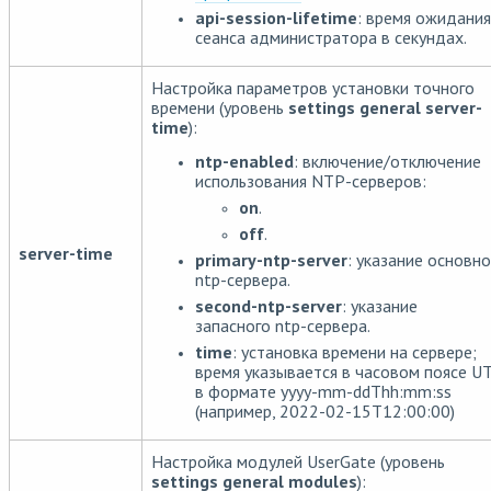
api-session-lifetime
: время ожидания
сеанса администратора в секундах.
Настройка параметров установки точного
времени (уровень
settings general server-
time
):
ntp-enabled
: включение/отключение
использования NTP-серверов:
on
.
off
.
server-time
primary-ntp-server
: указание основно
ntp-сервера.
second-ntp-server
: указание
запасного ntp-сервера.
time
: установка времени на сервере;
время указывается в часовом поясе U
в формате yyyy-mm-ddThh:mm:ss
(например, 2022-02-15T12:00:00)
Настройка модулей UserGate (уровень
settings general modules
):