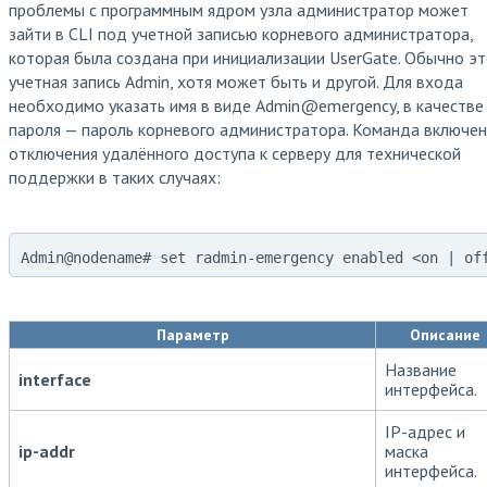
проблемы с программным ядром узла администратор может
зайти в CLI под учетной записью корневого администратора,
которая была создана при инициализации UserGate. Обычно э
учетная запись Admin, хотя может быть и другой. Для входа
необходимо указать имя в виде Admin
@
emergency, в качестве
пароля — пароль корневого администратора. Команда включен
отключения удалённого доступа к серверу для технической
поддержки в таких случаях:
Admin@nodename# set radmin-emergency enabled <on | of
Параметр
Описание
Название
interface
интерфейса.
IP-адрес и
ip-addr
маска
интерфейса.