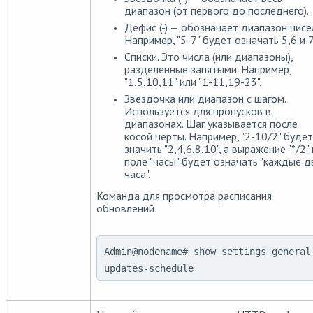
диапазон (от первого до последнего).
Дефис (-) — обозначает диапазон чисе
Например, "5-7" будет означать 5,6 и 7
Списки. Это числа (или диапазоны),
разделенные запятыми. Например,
"1,5,10,11" или "1-11,19-23".
Звездочка или диапазон с шагом.
Используется для пропусков в
диапазонах. Шаг указывается после
косой черты. Например, "2-10/2" будет
значить "2,4,6,8,10", а выражение "*/2" 
поле "часы" будет означать "каждые д
часа".
Команда для просмотра расписания
обновлений:
Admin@nodename# show settings general
updates-schedule