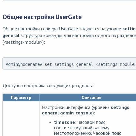
Общие настройки UserGate
Общие настройки сервера UserGate задаются на уровне
setti
general
. Структура команды для настройки одного из раздело
(<settings-module>):
Admin@nodename# set settings general <settings-module
Доступна настройка следующих разделов:
Параметр
Описание
Настройки интерфейса (уровень
settings
general admin-console
):
timezone
: часовой пояс,
соответствующий вашему
местоположению. Часовой пояс