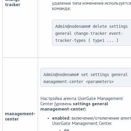
удаления типа изменения используетс
tracker
команда:
Admin@nodename# delete settings
general change-tracker event-
tracker-types [ type1 ... ]
Admin@nodename# set settings general
management-center <parameters>
Настройка агента UserGate Management
Center (уровень
settings general
management-center
):
management-
enabled
: включение/отключение аген
center
UserGate Management Center.
on
.