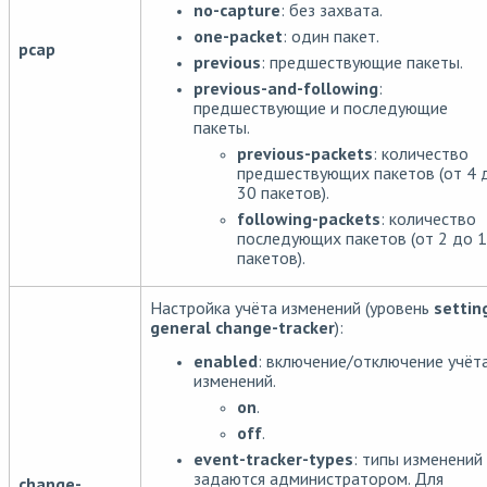
no-capture
: без захвата.
one-packet
: один пакет.
pcap
previous
: предшествующие пакеты.
previous-and-following
:
предшествующие и последующие
пакеты.
previous-packets
: количество
предшествующих пакетов (от 4 
30 пакетов).
following-packets
: количество
последующих пакетов (от 2 до 
пакетов).
Настройка учёта изменений (уровень
settin
general change-tracker
):
enabled
: включение/отключение учёт
изменений.
on
.
off
.
event-tracker-types
: типы изменений
задаются администратором. Для
change-