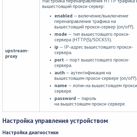
Настройка перенаправления HTTP трафика 
вышестоящий прокси-сервер:
enabled
— включение/выключение
перенаправления трафика на
вышестоящий прокси-сервер (on/off).
mode
— тип вышестоящего прокси-
сервера (HTTP(S)/SOCKS5).
ip
— IP-адрес вышестоящего прокси-
upstream-
сервера.
proxy
port
— порт вышестоящего прокси-
сервера.
auth
— аутентификация на
вышестоящем прокси-сервере (on/off)
name
— логин на вышестоящем прокси
сервере.
password
— пароль
на вышестоящем прокси-сервере.
Настройка управления устройством
Настройка диагностики