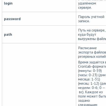
login
удалённом
сервере.
Пароль учётной
password
записи.
Путь на сервере,
path
куда будут
выгружены файл
Расписание
экспорта файло
резервных копий
Время задаётся 
Crontab-формат
(минуты: 0-59)
(часы: 0-23) (дни
месяца: 1-31)
(месяц: 1-12) (де
недели: 0-6; 0 —
вс). Каждое из
поле может быт
задано
следующим