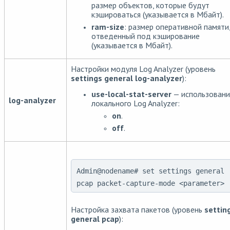
размер объектов, которые будут
кэшироваться (указывается в Мбайт).
ram-size
: размер оперативной памяти
отведенный под кэширование
(указывается в Мбайт).
Настройки модуля Log Analyzer (уровень
settings general log-analyzer
):
use-local-stat-server
— использовани
log-analyzer
локального Log Analyzer:
on
.
off
.
Admin@nodename# set settings general
pcap packet-capture-mode <parameter>
Настройка захвата пакетов (уровень
settin
general pcap
):