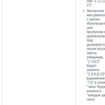
или "1-11,
23".
Звездочка
или диапа
с шагом.
Используе
для
пропусков 
диапазонах
Шаг
указываетс
после косо
черты.
Например,
"2-10/2"
будет
значить
"2,4,6,8,10"
выражение
"*/2" в пол
"часы" буд
означать
"каждые д
часа".