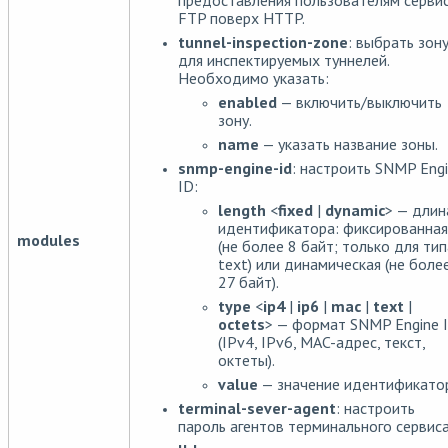
предоставления пользователям серви
FTP поверх HTTP.
tunnel-inspection-zone
: выбрать зон
для инспектируемых туннелей.
Необходимо указать:
enabled
— включить/выключить
зону.
name
— указать название зоны.
snmp-engine-id
: настроить SNMP Eng
ID:
length
<
fixed
|
dynamic
> — длин
идентификатора: фиксированная
modules
(не более 8 байт; только для тип
text) или динамическая (не боле
27 байт).
type
<
ip4
|
ip6
|
mac
|
text
|
octets
> — формат SNMP Engine 
(IPv4, IPv6, MAC-адрес, текст,
октеты).
value
— значение идентификато
terminal-sever-agent
: настроить
пароль агентов терминального сервиса