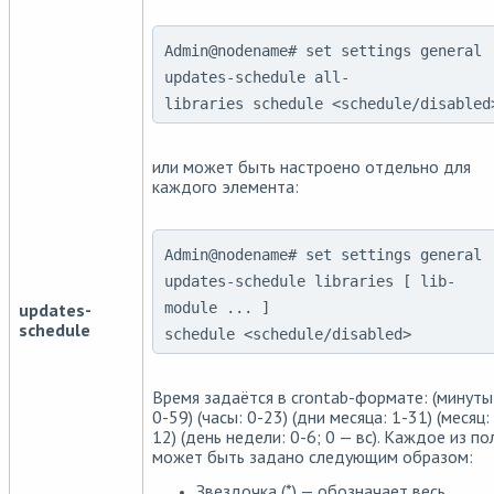
Admin@nodename# set settings general
updates-schedule all-
libraries schedule <schedule/disabled
или может быть настроено отдельно для
каждого элемента:
Admin@nodename# set settings general
updates-schedule libraries [ lib-
updates-
module ... ]
schedule
schedule <schedule/disabled>
Время задаётся в crontab-формате: (минуты
0-59) (часы: 0-23) (дни месяца: 1-31) (месяц:
12) (день недели: 0-6; 0 — вс). Каждое из по
может быть задано следующим образом:
Звездочка (*) — обозначает весь