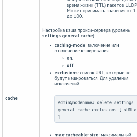
время жизни (TTL) пакетов LLDP
Может принимать значения от 1
до 100.
Настройка кэша прокси-сервера (уровень
settings general cache
):
caching-mode
: включение или
отключение кэширования.
on
.
off
.
exclusions
: список URL, которые не
будут кэшироваться. Для удаления
исключений:
cache
Admin@nodename# delete settings
general cache exclusions [ <URL>
]
max-cacheable-size
: максимальный