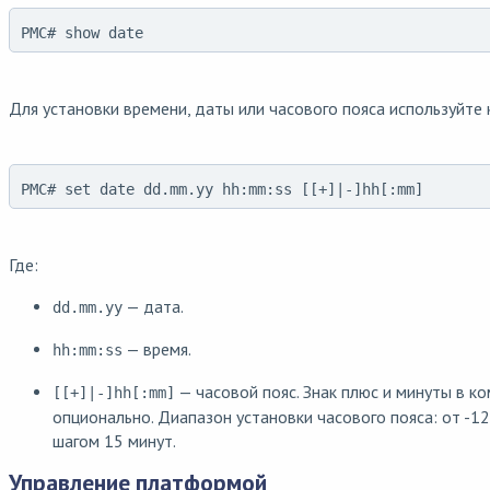
PMC# show date
Для установки времени, даты или часового пояса используйте
PMC# set date dd.mm.yy hh:mm:ss [[+]|-]hh[:mm]
Где:
— дата.
dd.mm.yy
— время.
hh:mm:ss
— часовой пояс. Знак плюс и минуты в к
[[+]|-]hh[:mm]
опционально. Диапазон установки часового пояса: от -1
шагом 15 минут.
Управление платформой