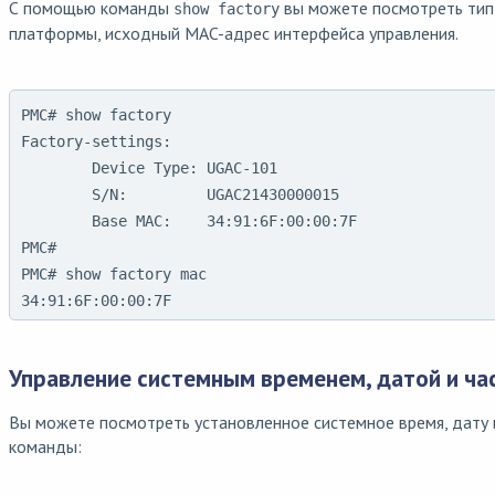
С помощью команды
вы можете посмотреть тип
show factory
платформы, исходный MAC-адрес интерфейса управления.
PMC# show factory

Factory-settings:

        Device Type: UGAC-101

        S/N:         UGAC21430000015

        Base MAC:    34:91:6F:00:00:7F

PMC#

PMC# show factory mac

34:91:6F:00:00:7F
Управление системным временем, датой и ч
Вы можете посмотреть установленное системное время, дату 
команды: