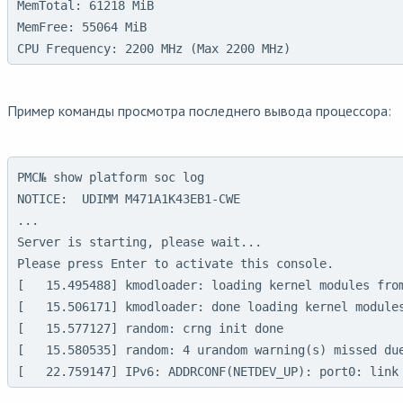
MemTotal: 61218 MiB

MemFree: 55064 MiB

CPU Frequency: 2200 MHz (Max 2200 MHz)
Пример команды просмотра последнего вывода процессора:
PMC№ show platform soc log

NOTICE:  UDIMM M471A1K43EB1-CWE

...

Server is starting, please wait...

Please press Enter to activate this console.

[   15.495488] kmodloader: loading kernel modules from
[   15.506171] kmodloader: done loading kernel modules
[   15.577127] random: crng init done

[   15.580535] random: 4 urandom warning(s) missed due
[   22.759147] IPv6: ADDRCONF(NETDEV_UP): port0: link