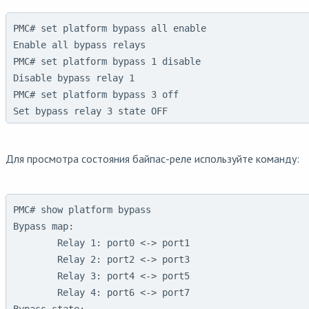
PMC# set platform bypass all enable

Enable all bypass relays

PMC# set platform bypass 1 disable

Disable bypass relay 1

PMC# set platform bypass 3 off    

Set bypass relay 3 state OFF
Для просмотра состояния байпас-реле используйте команду:
PMC# show platform bypass

Bypass map:

        Relay 1: port0 <-> port1

        Relay 2: port2 <-> port3

        Relay 3: port4 <-> port5

        Relay 4: port6 <-> port7
