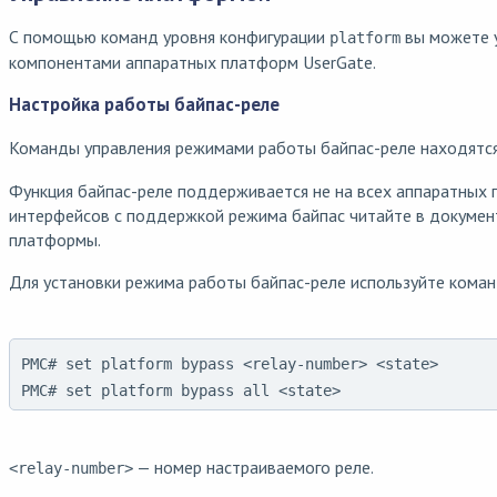
С помощью команд уровня конфигурации
вы можете 
platform
компонентами аппаратных платформ UserGate.
Настройка работы байпас-реле
Команды управления режимами работы байпас-реле находятс
Функция байпас-реле поддерживается не на всех аппаратных 
интерфейсов с поддержкой режима байпас читайте в докумен
платформы.
Для установки режима работы байпас-реле используйте коман
PMC# set platform bypass <relay-number> <state>

PMC# set platform bypass all <state>
— номер настраиваемого реле.
<relay-number>