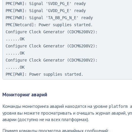
PMC[PWR]: Signal 'SVDD_PG_E' ready

PMC[PWR]: Signal 'GVDD_PG_E' ready

PMC[PWR]: Signal 'TA_BB_PG_N_E' ready

PMC[Netcard]: Power supplies started.

Configure Clock Generator (CDCM6208V2):

......OK

Configure Clock Generator (CDCM6208V2):

......OK

Configure Clock Generator (CDCM6208V2):

......OK

PMC[PWR]: Power supplies started.
Мониторинг аварий
Команды мониторинга аварий находятся на уровне
platform 
уровня вы можете просматривать и очищать журнал аварий, у
аварии (доступно не на всех платформах).
Пример команды просмотра аварийных сообщений: