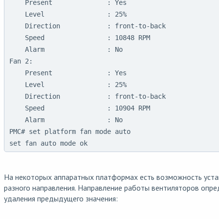
    Present              : Yes

    Level                : 25%

    Direction            : front-to-back

    Speed                : 10848 RPM

    Alarm                : No

Fan 2:

    Present              : Yes

    Level                : 25%

    Direction            : front-to-back

    Speed                : 10904 RPM

    Alarm                : No

PMC# set platform fan mode auto 

set fan auto mode ok
На некоторых аппаратных платформах есть возможность уст
разного направления. Направление работы вентиляторов опре
удаления предыдущего значения: