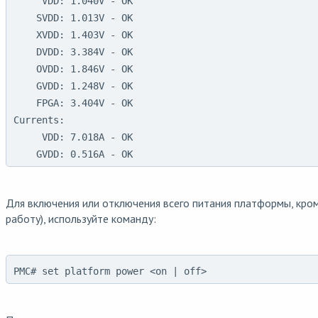
     VDD: 1.040V - OK

    SVDD: 1.013V - OK

    XVDD: 1.403V - OK

    DVDD: 3.384V - OK

    OVDD: 1.846V - OK

    GVDD: 1.248V - OK

    FPGA: 3.404V - OK

Currents:

     VDD: 7.018A - OK

    GVDD: 0.516A - OK
Для включения или отключения всего питания платформы, кр
работу), используйте команду:
PMC# set platform power <on | off>