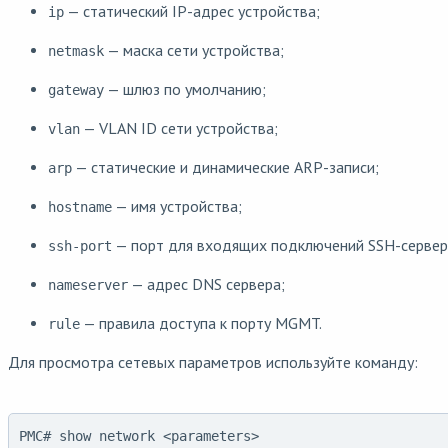
— статический IP-адрес устройства;
ip
— маска сети устройства;
netmask
— шлюз по умолчанию;
gateway
— VLAN ID сети устройства;
vlan
— статические и динамические ARP-записи;
arp
— имя устройства;
hostname
— порт для входящих подключений SSH-сервер
ssh-port
— адрес DNS сервера;
nameserver
— правила доступа к порту MGMT.
rule
Для просмотра сетевых параметров используйте команду:
PMC# show network <parameters>