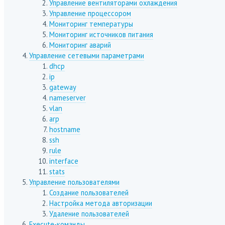
Управление вентиляторами охлаждения
Управление процессором
Мониторинг температуры
Мониторинг источников питания
Мониторинг аварий
Управление сетевыми параметрами
dhcp
ip
gateway
nameserver
vlan
arp
hostname
ssh
rule
interface
stats
Управление пользователями
Создание пользователей
Настройка метода авторизации
Удаление пользователей
Execute-команды