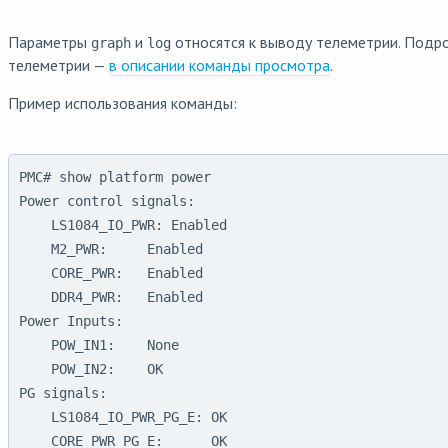
Параметры
и
относятся к выводу телеметрии. Подр
graph
log
телеметрии —
в описании команды просмотра
.
Пример использования команды:
PMC# show platform power

Power control signals:

    LS1084_IO_PWR: Enabled

    M2_PWR:     Enabled

    CORE_PWR:   Enabled

    DDR4_PWR:   Enabled

Power Inputs:

    POW_IN1:    None

    POW_IN2:    OK

PG signals:

    LS1084_IO_PWR_PG_E: OK

    CORE_PWR_PG_E:      OK
