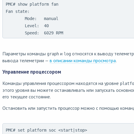
PMC# show platform fan

Fan state:

        Mode:   manual

        Level:  40

        Speed:  6029 RPM
Параметры команды
и
относятся к выводу телеметр
graph
log
вывода телеметрии —
в описании команды просмотра
.
Управление процессором
Команды управления процессором находятся на уровне
platf
этого уровня вы можете останавливать или запускать основно
его текущее состояние.
Остановить или запустить процессор можно с помощью коман
PMC# set platform soc <start|stop>