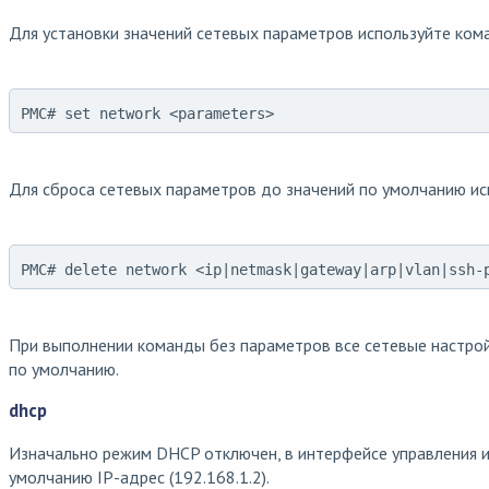
Для установки значений сетевых параметров используйте ком
PMC# set network <parameters>
Для сброса сетевых параметров до значений по умолчанию ис
PMC# delete network <ip|netmask|gateway|arp|vlan|ssh-
При выполнении команды без параметров все сетевые настро
по умолчанию.
dhcp
Изначально режим DHCP отключен, в интерфейсе управления и
умолчанию IP-адрес (192.168.1.2).