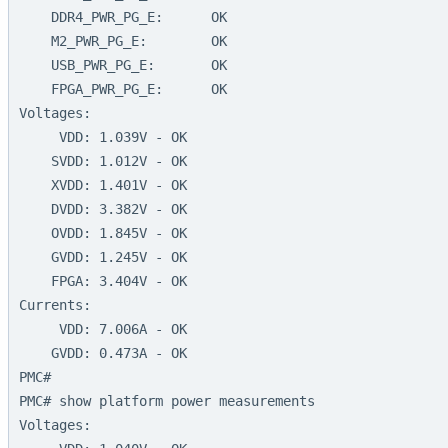
    DDR4_PWR_PG_E:      OK

    M2_PWR_PG_E:        OK

    USB_PWR_PG_E:       OK

    FPGA_PWR_PG_E:      OK

Voltages:

     VDD: 1.039V - OK

    SVDD: 1.012V - OK

    XVDD: 1.401V - OK

    DVDD: 3.382V - OK

    OVDD: 1.845V - OK

    GVDD: 1.245V - OK

    FPGA: 3.404V - OK

Currents:

     VDD: 7.006A - OK

    GVDD: 0.473A - OK

PMC#

PMC# show platform power measurements

Voltages:
