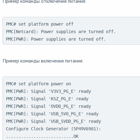
Пример команды отключения питания:
PMC# set platform power off

PMC[Netcard]: Power supplies are turned off.

PMC[PWR]: Power supplies are turned off.
Пример команды включения питания:
PMC# set platform power on 

PMC[PWR]: Signal 'V3V3_PG_E' ready

PMC[PWR]: Signal 'KSZ_PG_E' ready

PMC[PWR]: Signal 'OVDD_PG_E' ready

PMC[PWR]: Signal 'USB_5V0_PG_E' ready

PMC[PWR]: Signal 'USB_SVDD_PG_E' ready

Configure Clock Generator (5P49V6901):

...........................OK
