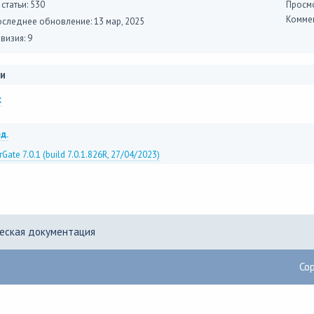
 статьи: 530
Просмо
Коммен
оследнее обновление:
13 мар, 2025
визия: 9
и
x
д.
Gate 7.0.1 (build 7.0.1.826R, 27/04/2023)
еская документация
Co