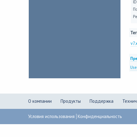
ID
П
Ре
Тег
v7.
Пре
User
О компании
Продукты
Поддержка
Технич
Условия использования
Конфиденциальность