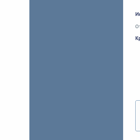
И
О
К