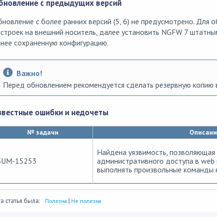
бновление с предыдущих версий
новление с более ранних версий (5, 6) не предусмотрено. Для
строек на внешний носитель, далее установить NGFW 7 штатны
нее сохраненную конфигурацию.
Важно!
Перед обновлением рекомендуется сделать резервную копию 
звестные ошибки и недочеты
№ задачи
Описани
Найдена уязвимость, позволяющая 
SUM-15253
административного доступа в web 
выполнять произвольные команды н
а статья была:
|
Полезна
Не полезна