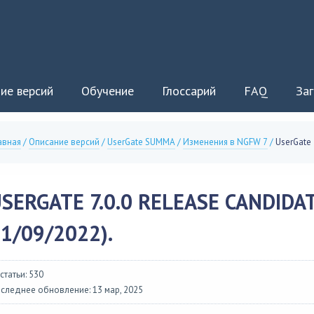
ие версий
Обучение
Глоссарий
FAQ
Заг
авная
/
Описание версий
/
UserGate SUMMA
/
Изменения в NGFW 7
/
UserGate 
SERGATE 7.0.0 RELEASE CANDIDATE
1/09/2022).
 статьи: 530
следнее обновление: 13 мар, 2025