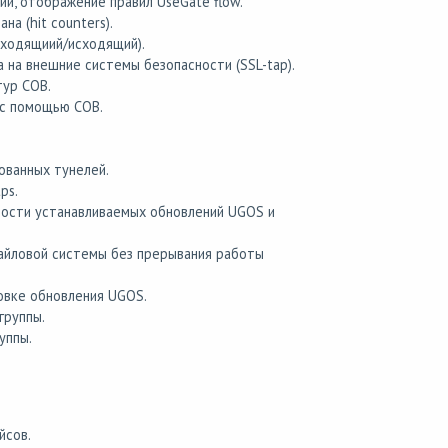
й, отображение правил UseGate flow.
а (hit counters).
входящиий/исходящий).
на внешние системы безопасности (SSL-tap).
тур СОВ.
 с помощью СОВ.
ованных тунелей.
ps.
ости устанавливаемых обновлений UGOS и
айловой системы без прерывания работы
овке обновления UGOS.
группы.
уппы.
йсов.