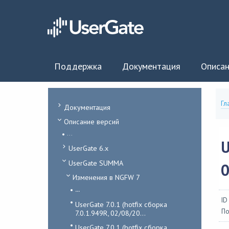
Поддержка
Документация
Описан
Гл
Документация
Описание версий
...
U
UserGate 6.x
UserGate SUMMA
0
Изменения в NGFW 7
...
ID
UserGate 7.0.1 (hotfix сборка
По
7.0.1.949R, 02/08/20...
UserGate 7.0.1 (hotfix сборка