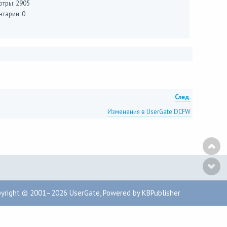
тры: 2905
тарии: 0
След.
Изменения в UserGate DCFW
pyright © 2001–2026
UserGate
,
Powered by KBPublisher