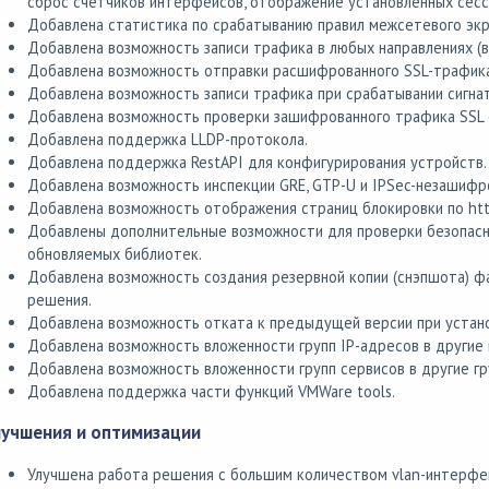
сброс счетчиков интерфейсов, отображение установленных сесси
Добавлена статистика по срабатыванию правил межсетевого экран
Добавлена возможность записи трафика в любых направлениях (
Добавлена возможность отправки расшифрованного SSL-трафика 
Добавлена возможность записи трафика при срабатывании сигна
Добавлена возможность проверки зашифрованного трафика SSL
Добавлена поддержка LLDP-протокола.
Добавлена поддержка RestAPI для конфигурирования устройств.
Добавлена возможность инспекции GRE, GTP-U и IPSec-незашифр
Добавлена возможность отображения страниц блокировки по htt
Добавлены дополнительные возможности для проверки безопасн
обновляемых библиотек.
Добавлена возможность создания резервной копии (снэпшота) ф
решения.
Добавлена возможность отката к предыдущей версии при устан
Добавлена возможность вложенности групп IP-адресов в другие 
Добавлена возможность вложенности групп сервисов в другие гр
Добавлена поддержка части функций VMWare tools.
лучшения и оптимизации
Улучшена работа решения с большим количеством vlan-интерфе