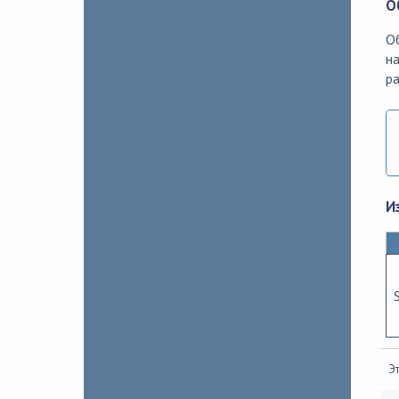
О
Об
на
ра
И
Эт