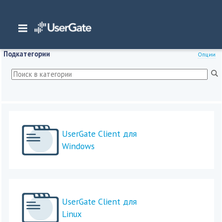
Главная
/
Документация
/
UserGate Client
Подкатегории
Опции
UserGate Client для
Windows
UserGate Client для
Linux