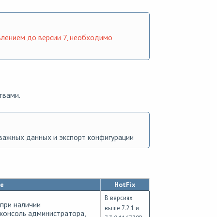
влением до версии 7, необходимо
твами.
важных данных и экспорт конфигурации
е
HotFix
В версиях
при наличии
выше 7.2.1 и
консоль администратора,