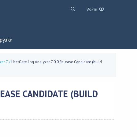
Войти
рузки
zer 7
/
UserGate Log Analyzer 7.0.0 Release Candidate (build
LEASE CANDIDATE (BUILD