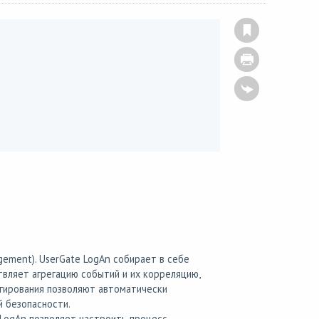
gement). UserGate LogAn собирает в себе
твляет агрегацию событий и их корреляцию,
гирования позволяют автоматически
 безопасности.
e LogAn позволяет настроить процесс