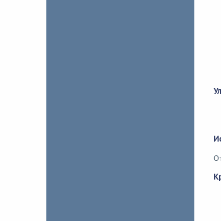
У
И
О
К