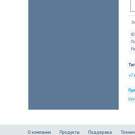
Эт
ID
П
Ре
Тег
v7.
Пре
Use
О компании
Продукты
Поддержка
Технич