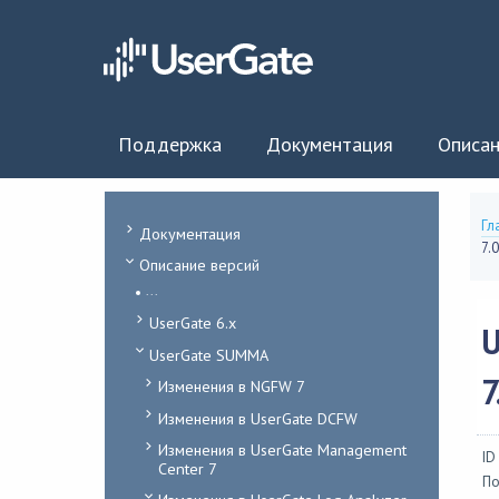
Поддержка
Документация
Описан
Гл
Документация
7.0
Описание версий
...
UserGate 6.x
U
UserGate SUMMA
7
Изменения в NGFW 7
Изменения в UserGate DCFW
Изменения в UserGate Management
ID
Center 7
По