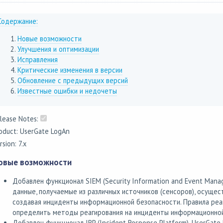
Содержание:
Новые возможности
Улучшения и оптимизации
Исправления
Критические изменения в версии
Обновление с предыдущих версий
Известные ошибки и недочеты
lease Notes:
oduct: UserGate LogAn
rsion: 7.x
овые возможности
Добавлен функционал SIEM (Security Information and Event Mana
данные, получаемые из различных источников (сенсоров), осущес
создавая инциденты информационной безопасности. Правила реа
определить методы реагирования на инциденты информационной
Добавлен функционал IRP (Incident Response Platform). UserGat