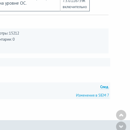
7.3.0.116739R
а уровне ОС.
включительно
тры: 15212
тарии: 0
След.
Изменения в SIEM 7