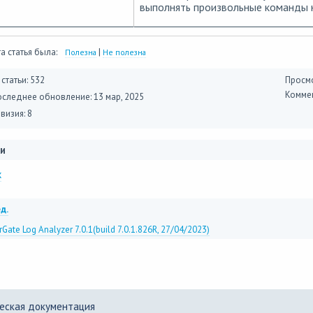
выполнять произвольные команды н
а статья была:
|
Полезна
Не полезна
 статьи: 532
Просмо
Коммен
оследнее обновление:
13 мар, 2025
визия: 8
и
x
д.
rGate Log Analyzer 7.0.1(build 7.0.1.826R, 27/04/2023)
еская документация