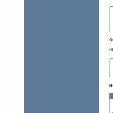
О
О
И