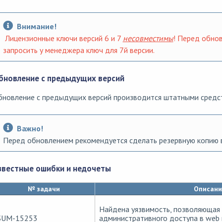
Внимание!
Лицензионные ключи версий 6 и 7
несовместимы
! Перед обно
запросить у менеджера ключ для 7й версии.
бновление с предыдущих версий
бновление с предыдущих версий производится штатными средс
Важно!
Перед обновлением рекомендуется сделать резервную копию 
звестные ошибки и недочеты
№ задачи
Описани
Найдена уязвимость, позволяющая 
SUM-15253
административного доступа в web 