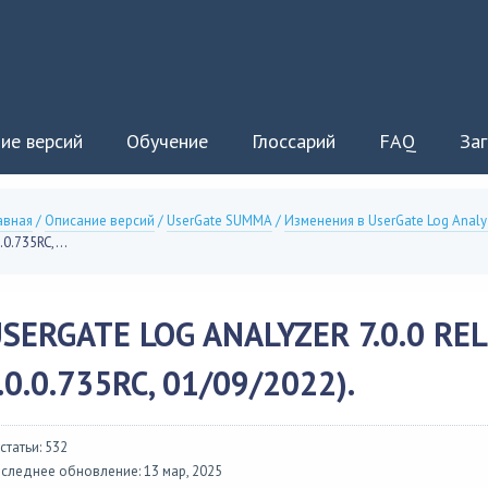
ие версий
Обучение
Глоссарий
FAQ
Заг
авная
/
Описание версий
/
UserGate SUMMA
/
Изменения в UserGate Log Analy
.0.735RC,...
SERGATE LOG ANALYZER 7.0.0 RE
.0.0.735RC, 01/09/2022).
 статьи: 532
следнее обновление: 13 мар, 2025