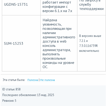
работает импорт
UGDNS-15731
службу
конфигурации с
техподдержки
версии 6.1.х на 7.х
Найдена
уязвимость,
позволяющая при
наличии
В версиях выше
административного
доступа в web
7.2.1 и
SUM-15253
консоль
7.3.0.116739R
администратора,
включительно
выполнять
произвольные
команды на уровне
ОС.
Эта статья была:
|
Полезна
Не полезна
ID статьи: 858
Последнее обновление:
13 мар, 2025
Ревизия: 5