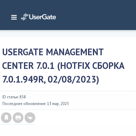
Главная
/
Описание версий
/
UserGate SUMMA
/
Изменения в UserGate Management Center 7
/
UserGate Management Center
7.0.1 (hotfix сборка 7.0.1.949R,...
USERGATE MANAGEMENT
CENTER 7.0.1 (HOTFIX СБОРКА
7.0.1.949R, 02/08/2023)
ID статьи: 858
Последнее обновление: 13 мар, 2025