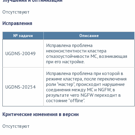
Улучшения и оптимизации
Отсутствуют
Исправления
№ задачи
Описание
Исправлена проблема
неконсистентности кластера
UGDNS-20049
отказоустойчивости MC, возникающая
при его настройке.
Исправлена проблема при которой в
режиме кластера, после переключения
роли "мастер", происходит нарушение
UGDNS-20254
соединения между MC и NGFW, в
результате чего NGFW переходит в
состояние "оffline".
Критические изменения в версии
Отсутствуют