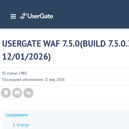
Главная
/
Описание версий
/
UserGate SUMMA
/
Изменения в WAF 7
/
UserGate
7.5.0.324668R, 12/01/2026)
USERGATE WAF 7.5.0(BUILD 7.5.0
12/01/2026)
ID статьи: 2480
Последнее обновление: 27 янв, 2026
Содержание:
Статус