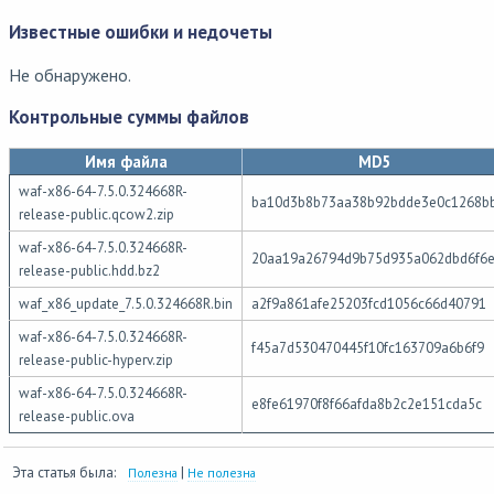
Известные ошибки и недочеты
Не обнаружено.
Контрольные суммы файлов
Имя файла
MD5
waf-x86-64-7.5.0.324668R-
ba10d3b8b73aa38b92bdde3e0c1268b
release-public.qcow2.zip
waf-x86-64-7.5.0.324668R-
20aa19a26794d9b75d935a062dbd6f6
release-public.hdd.bz2
waf_x86_update_7.5.0.324668R.bin
a2f9a861afe25203fcd1056c66d40791
waf-x86-64-7.5.0.324668R-
f45a7d530470445f10fc163709a6b6f9
release-public-hyperv.zip
waf-x86-64-7.5.0.324668R-
e8fe61970f8f66afda8b2c2e151cda5c
release-public.ova
Эта статья была:
|
Полезна
Не полезна