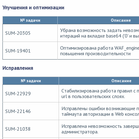
Улучшения и оптимизации
№ задачи
Описание
Убрана возможность задать невозм
SUM-20305
итераций на вкладке base64 ('0' и выш
Оптимизирована работа WAF_engine
SUM-19401
повышения производительности
Исправления
№ задачи
Описание
Cтабилизирована работа правил с 
SUM-22929
url в пользовательских слоях.
Исправлены ошибки возникающие п
SUM-22146
таймаута авторизации в Web консол
Исправлена невозможность заверши
SUM-21038
администратора.