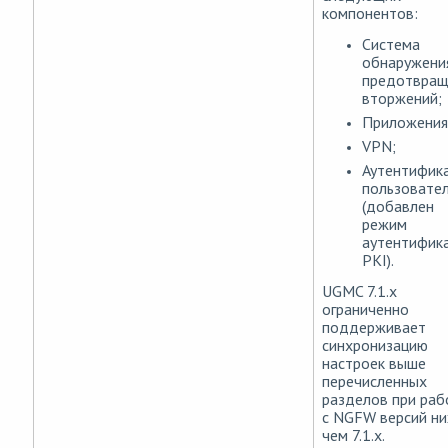
компонентов:
Система
обнаружени
предотвращ
вторжений;
Приложения
VPN;
Аутентифик
пользовате
(добавлен
режим
аутентифик
PKI).
UGMC 7.1.х
ограниченно
поддерживает
синхронизацию
настроек выше
перечисленных
разделов при раб
с NGFW версий ни
чем 7.1.х.