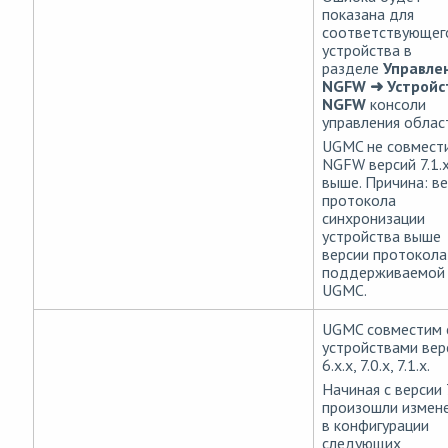
показана для
соответствующег
устройства в
разделе
Управле
NGFW
➜ Устройс
NGFW
консоли
управления облас
UGMC не совмест
NGFW версий 7.1.x
выше. Причина: в
протокола
синхронизации
устройства выше
версии протокола
поддерживаемой
UGMC.
UGMC совместим 
устройствами вер
6.x.x, 7.0.x, 7.1.x.
Начиная с версии 7
произошли измен
в конфигурации
следующих