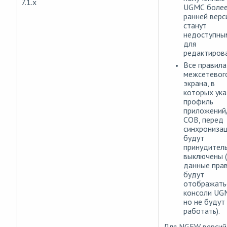
7.1.x
UGМС боле
ранней верс
станут
недоступны
для
редактирова
Все правила
межсетевог
экрана, в
которых ука
профиль
приложений
СОВ, перед
синхрониза
будут
принудител
выключены (т
данные пра
будут
отображать
консоли UG
но не будут
работать).
Для NGFW версий