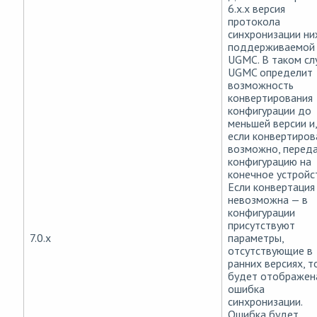
6.x.x версия
протокола
синхронизации н
поддерживаемой
UGMC. В таком сл
UGMC определит
возможность
конвертирования
конфигурации до
меньшей версии и,
если конвертиров
возможно, перед
конфигурацию на
конечное устройс
Если конвертация
невозможна — в
конфигурации
присутствуют
7.0.x
параметры,
отсутствующие в
ранних версиях, т
будет отображен
ошибка
синхронизации.
Ошибка будет