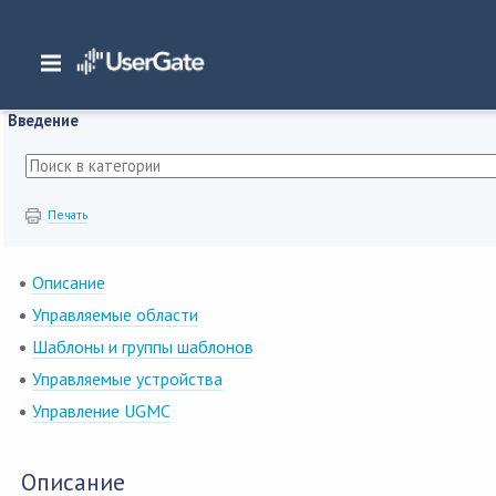
Главная
/
Документация
/
Management Center
/
Management Center 7.0.1 Ру
Введение
Печать
Описание
Управляемые области
Шаблоны и группы шаблонов
Управляемые устройства
Управление UGMC
Описание