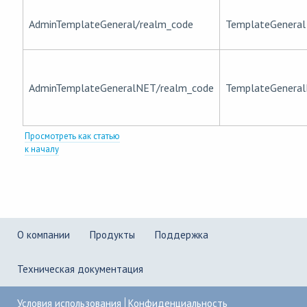
AdminTemplateGeneral/realm_code
TemplateGeneral
AdminTemplateGeneralNET/realm_code
TemplateGenera
Просмотреть как статью
к началу
О компании
Продукты
Поддержка
Техническая документация
Условия использования
Конфиденциальность