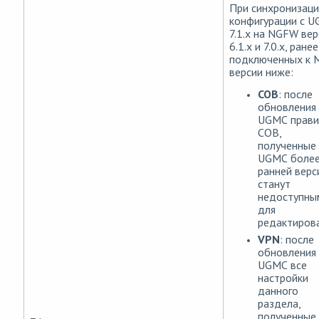
При синхронизац
конфигурации с 
7.1.x на NGFW вер
6.1.x и 7.0.x, ранее
подключенных к 
версии ниже:
СОВ
: после
обновления
UGМС прави
СОВ,
полученные
UGМС боле
ранней верс
станут
недоступны
для
редактирова
VPN
: после
обновления
UGМС все
настройки
данного
раздела,
полученные