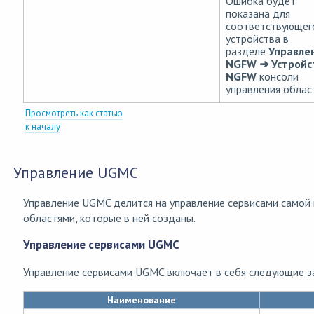
Ошибка будет
показана для
соответствующег
устройства в
разделе
Управле
NGFW ➜ Устройс
NGFW
консоли
управления облас
Просмотреть как статью
к началу
Управление UGMC
Управление UGMC делится на управление сервисами самой 
областями, которые в ней созданы.
Управление сервисами UGMC
Управление сервисами UGMC включает в себя следующие з
Наименование