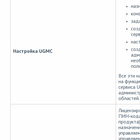
наз
кон
зад
соз
сер
нас
соз
Настройка UGMC
адм
нео
пол
Все эти н
на функц
сервиса U
админист
областей.
Лицензир
ПИН-кода
продукта)
назначен
управляе
управляем