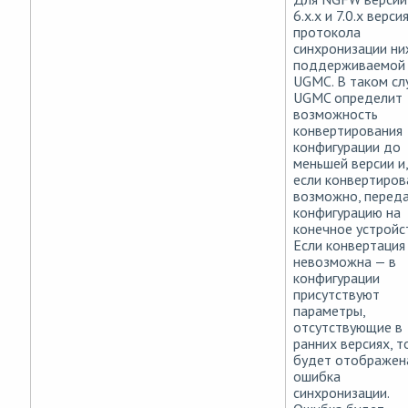
6.x.x и 7.0.x верси
протокола
синхронизации н
поддерживаемой
UGMC. В таком сл
UGMC определит
возможность
конвертирования
конфигурации до
меньшей версии и,
если конвертиров
возможно, перед
конфигурацию на
конечное устройс
Если конвертация
невозможна — в
конфигурации
присутствуют
параметры,
отсутствующие в
ранних версиях, т
будет отображен
ошибка
синхронизации.