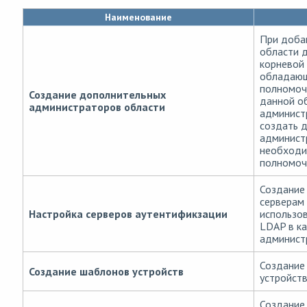
Наименование
При доба
области д
корневой
обладающ
полномоч
Создание дополнительных
данной о
администраторов области
админист
создать 
админист
необходи
полномоч
Создание
серверам
Настройка серверов аутентификзации
использо
LDAP в к
админист
Создание
Создание шаблонов устройств
устройств
Создание 