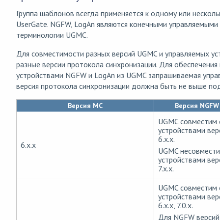
Группа шаблонов всегда применяется к одному или нескол
UserGate. NGFW, LogAn являются конечными управляемыми
терминологии UGMC.
Для совместимости разных версий UGMC и управляемых ус
разные версии протокола синхронизации. Для обеспечения
устройствами NGFW и LogAn из UGMC запрашиваемая упра
версия протокола синхронизации должна быть не выше п
Версия MC
Версия NGFW
UGMC совместим 
устройствами вер
6.x.x.
6.x.x
UGMC несовмести
устройствами вер
7.x.x.
UGMC совместим 
устройствами вер
6.x.x, 7.0.x.
Для NGFW версий