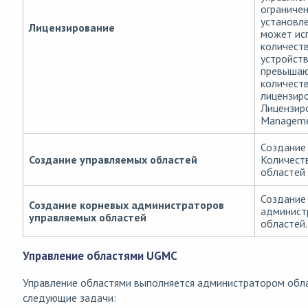
ограничен
установле
Лицензирование
может ис
количест
устройств
превышаю
количест
лицензиро
Лицензир
Manageme
Создание
Создание управляемых областей
Количест
областей 
Создание
Создание корневых администраторов
админист
управляемых областей
областей.
Управление областями UGMC
Управление областями выполняется администратором обла
следующие задачи: