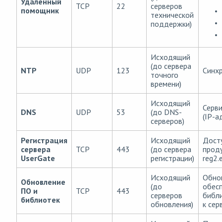
Удалённый
TCP
22
серверов
помощник
технической
поддержки)
Исходящий
(до сервера
NTP
UDP
123
Синхр
точного
времени)
Исходящий
Серв
DNS
UDP
53
(до DNS-
(IP-а
серверов)
Регистрация
Исходящий
Досту
сервера
TCP
443
(до сервера
прод
UserGate
регистрации)
reg2.
Исходящий
Обно
Обновление
(до
обесп
ПО и
TCP
443
серверов
библи
библиотек
обновления)
к сер