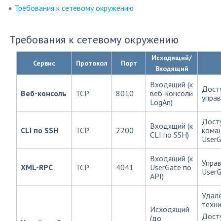
Требования к сетевому окружению
Требования к сетевому окружению
Исходящий/
Сервис
Протокол
Порт
Входящий
Входящий (к
Досту
Веб-консоль
TCP
8010
веб-консоли
управ
LogAn)
Досту
Входящий (к
CLI по SSH
TCP
2200
коман
CLI по SSH)
UserG
Входящий (к
Упра
XML-RPC
TCP
4041
UserGate по
UserG
API)
Удалё
техн
Исходящий
Досту
(до