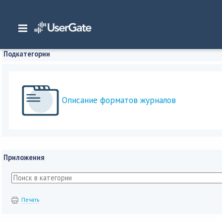
Главная
/
Документация
/
Log Analyzer
/
Log Analyzer 6.1.x Руководство ад
Подкатегории
Описание форматов журналов
Приложения
Печать