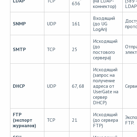
LDAP
TCP
(на LDAP-
(389 
636
коннектор)
LDAP 
Входящий
Досту
SNMP
UDP
161
(до UG
прот
LogAn)
Исходящий
(до
Отпр
SMTP
TCP
25
постового
элект
сервера)
Исходящий
(запрос на
получение
DHCP
UDP
67, 68
адреса от
Серв
UserGate на
сервер
DHCP)
FTP
Исходящий
Экспо
(экспорт
TCP
21
(до сервера
FTP.
журналов)
FTP)