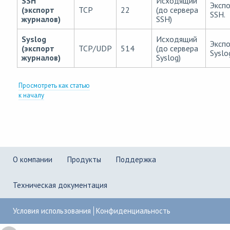
SSH
Исходящий
Экспо
(экспорт
TCP
22
(до сервера
SSH.
журналов)
SSH)
Syslog
Исходящий
Экспо
(экспорт
TCP/UDP
514
(до сервера
Syslo
журналов)
Syslog)
Просмотреть как статью
к началу
О компании
Продукты
Поддержка
Техническая документация
Условия использования
Конфиденциальность