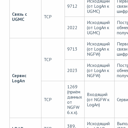
Исходящий
Перв
9712
(от LogAn к
связи
UGMC)
шифр
Связь с
TCP
UGMC
Исходящий
Пост
2022
(от LogAn к
обме
UGMC)
получ
Исходящий
Перв
9713
(от LogAn к
связи
NGFW)
шифр
TCP
Исходящий
Пост
2023
(от LogAn к
обме
Сервис
NGFW)
получ
LogAn
1269
(приём
Входящий
данных
TCP
(от NGFW к
Серви
от
LogAn)
NGFW
6.x.x).
Исходящий
Выпо
389,