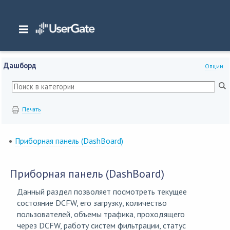
Главная
/
Документация
/
DCFW
/
DCFW 8.x Руководство администратора
/
Дашборд
Дашборд
Опции
Печать
Приборная панель (DashBoard)
Приборная панель (DashBoard)
Данный раздел позволяет посмотреть текущее
состояние DCFW, его загрузку, количество
пользователей, объемы трафика, проходящего
через DCFW, работу систем фильтрации, статус