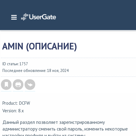
Главная
/
Документация
/
DCFW
/
DCFW 8.x Руководство администратора
/
Admin
/
Amin (описание)
AMIN (ОПИСАНИЕ)
ID статьи: 1757
Последнее обновление: 18 ноя, 2024
Product: DCFW
Version: 8.x
Данный раздел позволяет зарегистрированному
администратору сменить свой пароль, изменить некоторые
настройки профиля и выйти из системы.