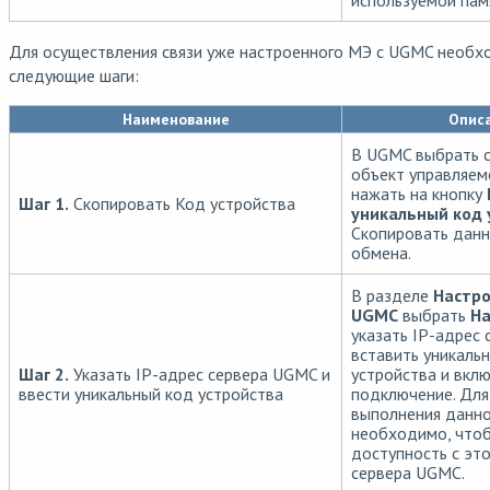
используемой памя
Для осуществления связи уже настроенного МЭ с UGMC необ
следующие шаги:
Наименование
Опис
В UGMC выбрать 
объект управляем
нажать на кнопку
Шаг 1.
Скопировать Код устройства
уникальный код 
Скопировать данн
обмена.
В разделе
Настро
UGMC
выбрать
На
указать IP-адрес
вставить уникаль
Шаг 2.
Указать IP-адрес сервера UGMC и
устройства и вкл
ввести уникальный код устройства
подключение. Для
выполнения данно
необходимо, чтоб
доступность с эт
сервера UGMC.