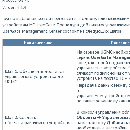
Product: UGMC
Version: 6.1.9
Группа шаблонов всегда применяется к одному или нескольки
устройствам МЭ UserGate. Процедура добавления управляемых
UserGate Management Center состоит из следующих шагов:
Наименование
Описание
На сервере UGMC необхо
сервис
UserGate Manage
зоне, к которой подключе
управляемые устройства.
Шаг 1.
Обеспечить доступ от
слушает подключения от 
управляемого устройства до
устройств на портах TCP 
UGMC
Передача данных между 
и
управляемым устройством
по зашифрованному канал
В консоли управления обл
Шаг 2.
Создать
Объекты ➜ Управляемые
объект управляемого устройства
нажать кнопку
Добавить
необходимые настройки.