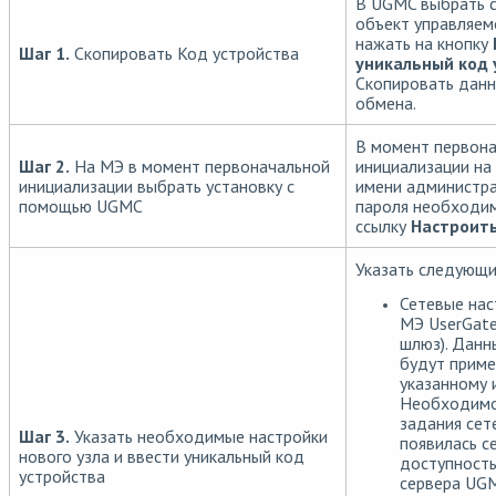
В UGMC выбрать 
объект управляем
нажать на кнопку
Шаг 1.
Скопировать Код устройства
уникальный код 
Скопировать данн
обмена.
В момент первон
Шаг 2.
На МЭ в момент первоначальной
инициализации на
инициализации выбрать установку с
имени администра
помощью UGMC
пароля необходи
ссылку
Настроит
Указать следующи
Сетевые нас
МЭ UserGate 
шлюз). Данн
будут приме
указанному 
Необходимо
задания сет
Шаг 3.
Указать необходимые настройки
появилась с
нового узла и ввести уникальный код
доступность
устройства
сервера UG