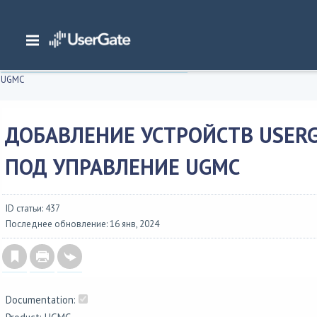
Главная
/
Документация
/
Management Center
/
Management Center 6.1.x Руководство администратора
/
Управление межсетевыми экранами UserGate
/
Добавление устройств UserG
UGMC
ДОБАВЛЕНИЕ УСТРОЙСТВ USER
ПОД УПРАВЛЕНИЕ UGMC
ID статьи: 437
Последнее обновление: 16 янв, 2024
Documentation: