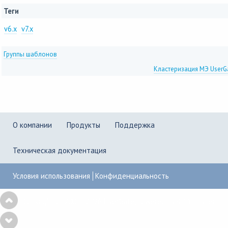
Теги
v6.x
v7.x
Группы шаблонов
Кластеризация МЭ User
О компании
Продукты
Поддержка
Техническая документация
Условия использования
Конфиденциальность
Copyright © 2001–2026
UserGate
,
Powered by KBPublisher