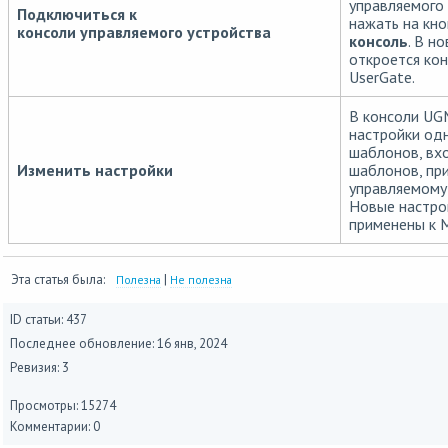
управляемого 
Подключиться к
нажать на кн
консоли управляемого устройства
консоль
. В н
откроется ко
UserGate.
В консоли UG
настройки одн
шаблонов, вхо
Изменить настройки
шаблонов, пр
управляемому 
Новые настро
применены к 
Эта статья была:
|
Полезна
Не полезна
ID статьи: 437
Последнее обновление:
16 янв, 2024
Ревизия: 3
Просмотры: 15274
Комментарии: 0