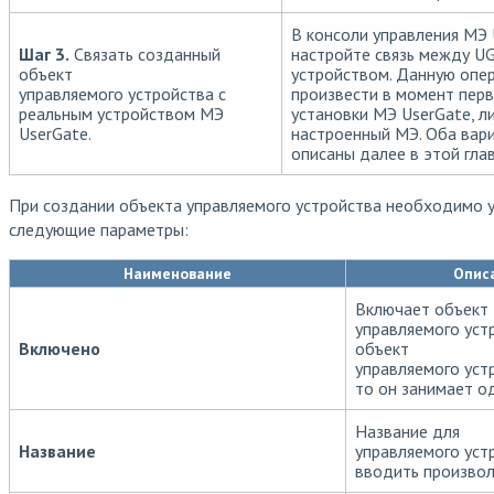
В консоли управления МЭ 
Шаг 3.
Связать созданный
настройте связь между U
объект
устройством. Данную опе
управляемого устройства с
произвести в момент пер
реальным устройством МЭ
установки МЭ UserGate, л
UserGate.
настроенный МЭ. Оба вар
описаны далее в этой глав
При создании объекта управляемого устройства необходимо у
следующие параметры:
Наименование
Опис
Включает объект
управляемого уст
Включено
объект
управляемого уст
то он занимает о
Название для
Название
управляемого уст
вводить произвол