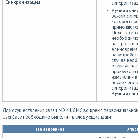
Синхронизация
синхронизац
Ручная син
режим синхр
котором на
применяютс
Полезно в с
необходимо
настроек в 
единовреме
на устройст
случае нео
отключить с
произвести
изменения в
после чего 
синхрониза
Ручная син
Для осуществления связи МЭ с UGMC во время первоначально
UserGate необходимо выполнить следующие шаги:
Наименование
Опис