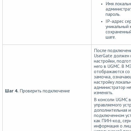
Имя локальн
администрат
пароль.
IP-адрес се
уникальный 
сохраненный
шаге.
После подключен
UserGate должен 
настройки, подго
него в UGMC. В М
отображаются со
замочка, означаю
настройку локаль
администратор н
Шаг 4.
Проверить подключение
изменять.
В консоли UGMC в
управляемого уст
дополнительная 
подключенном уст
как ПИН-код, сер
информация о лиц