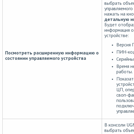
выбрать объе
управляемого 
нажать на кн
детальную 
Будет отобра
информация о
устройстве:
Версия 
ПИН-код
Посмотреть расширенную информацию о
состоянии управляемого устройства
Серийны
Время н
работы.
Показат
устройст
ЦП, опе
своп-фа
пользов
подключ
управля
В консоли U
выбрать объе