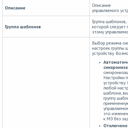
Описание
Описание
управляемого уст
Группа шаблонов,
Группа шаблонов
которой следует 
этому управляемо
Выбор режима си
настроек группы 
устройству. Возм
Автоматич
синхрониз
синхронизац
Настройки п
устройству.
любой настр
шаблона, вк
группу шабл
примененну
управляемом
это изменен
к МЭ без за
Отключено