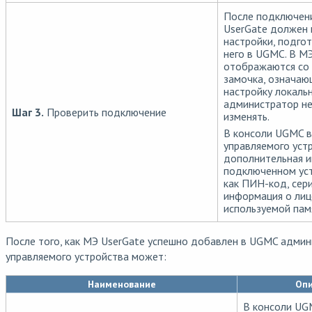
После подключен
UserGate должен 
настройки, подго
него в UGMC. В М
отображаются со
замочка, означаю
настройку локаль
администратор н
Шаг 3.
Проверить подключение
изменять.
В консоли UGMC в
управляемого уст
дополнительная 
подключенном уст
как ПИН-код, сер
информация о лиц
используемой памя
После того, как МЭ UserGate успешно добавлен в UGMC адми
управляемого устройства может:
Наименование
Оп
В консоли U