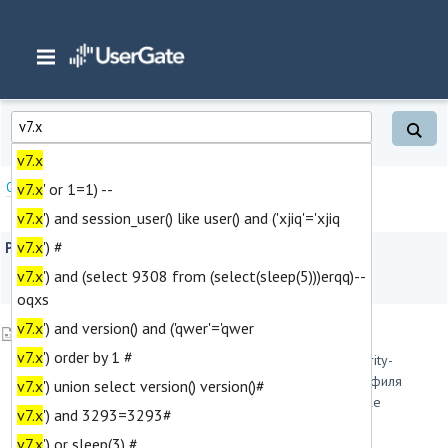
Главная
/
Результаты поиска
v7.x
Опции поиска
v7.x
' or 1=1) --
v7.x
') and session_user() like user() and ('xjiq'='xjiq
v7.x
') #
Результаты поиска
v7.x
') and (select 9308 from (select(sleep(5)))erqq)--
Найдено : около 1340 |
Статьи
oqxs
v7.x
') and version() and ('qwer'='qwer
Настройка профилей DoS
v7.x
') order by 1 #
Настройка профилей DoS производится на уровне security-
policy dos-profile. Структура команды для создания профиля
v7.x
') union select version() version()#
DoS: Admin@nodename# create security-policy dos-profile
v7.x
') and 3293=3293#
Доступно указание следующих параметров: Параметр
v7.x
') or sleep(3) #
Описание name Задать имя профиля. description ...