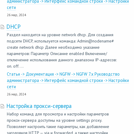
администратора -> Интерфейс командной строки -> Настройки
сети
26 мар, 2024
DHCP
Раздел находится на уровне network dhcp. Для создания
подсети DHCP, используется команда: Admin@nodename#
create network dhcp Далее необходимо указание
параметров: Параметр Описание enabled Включение/
отключение использования данного диапазона IP-адресов:
on. off. ...
Статьи -> Документация -> NGFW -> NGFW 7.x Руководство
администратора -> Интерфейс командной строки -> Настройки
сети
26 мар, 2024
Настройка прокси-сервера
Набор команд для просмотра и настройки параметров
прокси-сервера доступны на уровне settings proxy.
Позволяет настроить такие параметры, как добавление
заголовков HTTP — via и forwarded, а также настройки