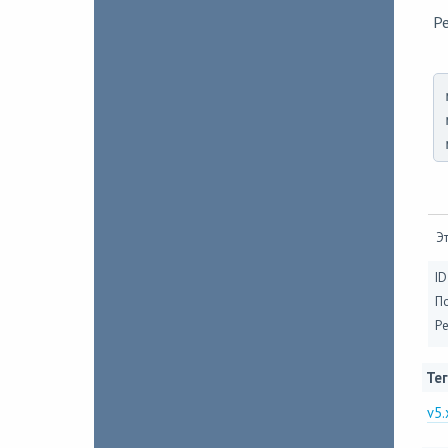
Ре
Эт
ID
П
Ре
Тег
v5.