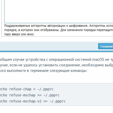
общем случае устройства с операционной системой macOS не т
учае, если не удалось установить соединение, необходимо выб
того выполните в терминале следующие команды:
echo refuse-chap > ~/.ppprc

echo refuse-mschap >> ~/.ppprc

echo refuse-mschap-v2 >> ~/.ppprc