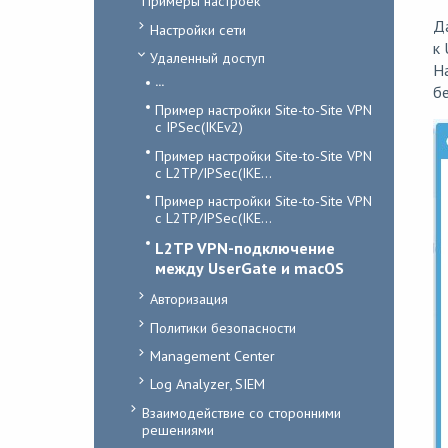
Примеры настроек
Да
Настройки сети
к 
Удаленный доступ
На
...
бе
Пример настройки Site-to-Site VPN
с IPSec(IKEv2)
Пример настройки Site-to-Site VPN
с L2TP/IPSec(IKE...
Пример настройки Site-to-Site VPN
с L2TP/IPSec(IKE...
L2TP VPN-подключение
между UserGate и macOS
Авторизация
Политики безопасности
Management Center
Log Analyzer, SIEM
Взаимодействие со сторонними
решениями