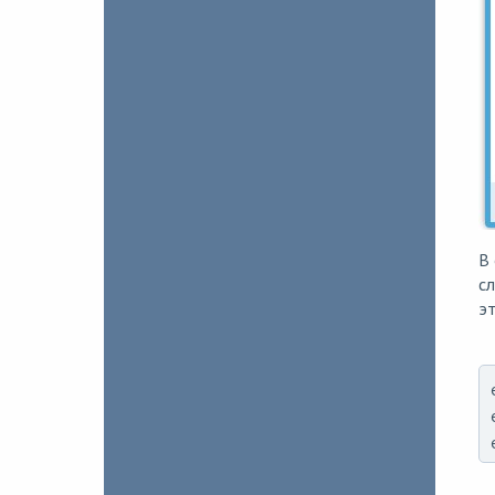
В 
сл
э