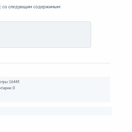
rc cо следующим содержимым:
тры: 16443
тарии: 0