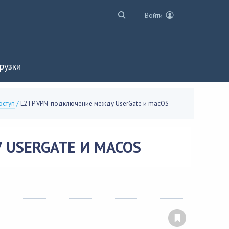
Войти
рузки
оступ
/
L2TP VPN-подключение между UserGate и macOS
 USERGATE И MACOS