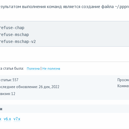
зультатом выполнения команд является создание файла ~/.ppp
refuse-chap

refuse-mschap

refuse-mschap-v2
а статья была:
|
Полезна
Не полезна
 статьи: 557
Просмо
Коммен
оследнее обновление:
26 дек, 2022
визия: 12
и
x
v6.x
v7.x