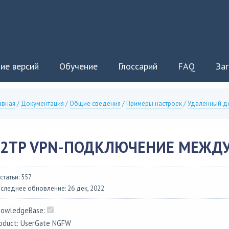
ие версий
Обучение
Глоссарий
FAQ
Заг
авная
/
Документация
/
Общие сведения
/
Примеры настроек
/
Удаленный д
L2TP VPN-ПОДКЛЮЧЕНИЕ МЕЖДУ
 статьи: 557
следнее обновление: 26 дек, 2022
owledgeBase:
oduct: UserGate NGFW