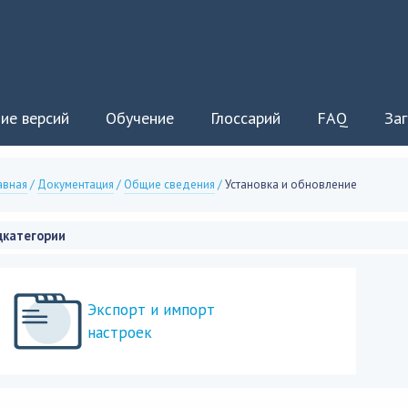
ие версий
Обучение
Глоссарий
FAQ
Заг
авная
/
Документация
/
Общие сведения
/
Установка и обновление
дкатегории
Экспорт и импорт
настроек