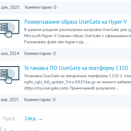
 дек, 2023
Комментарии: 0
Развертывание образа UserGate на Hyper-V
В данном разделе рассмотрена настройка UserGate для с
Microsoft Hyper-V. Скачать образ UserGate с официального 
Распаковать файл utm-hyperv.zip. ...
 ноя, 2024
Комментарии: 0
Установка ПО UserGate на платформу С150
​Установка UserGate на аппаратную платформу С150 1. Ска
ngfw_ugls_full_update_7.m.n.XXXY.tar.gz из личного кабине
(https://my.usergate.com). ПримечаниеВ результате...
 янв, 2025
Комментарии: 0
 Пред.
След.
→
2