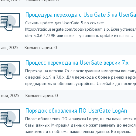
Процедура перехода с UserGate 5 на UserGa
Скачать update для UserGate 5 по ссылке:
https://static.usergate.com/tools/api5beam.zip. Если устано
utm-5.0.6.4729R или ниже — установить update из папки...
 авг, 2025
Комментарии: 0
Процесс перехода на UserGate версии 7.x
Переход на версию 7.x с последующим импортом конфиг
с версий 6.1.9 и 7.0.x. Для перехода с более ранних верс
предварительно обновить устройства UserGate до последн
 ноя, 2025
Комментарии: 0
Порядок обновления ПО UserGate LogAn
После обновления ПО и запуска LogAn, в нем начинается
базы данных. Миграция данных может занимать до нескол
зависимости от объема накопленных данных. Во время...