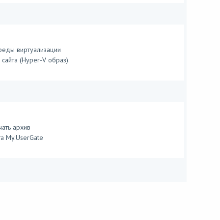
реды виртуализации
сайта (Hyper-V образ).
чать архив
та My.UserGate