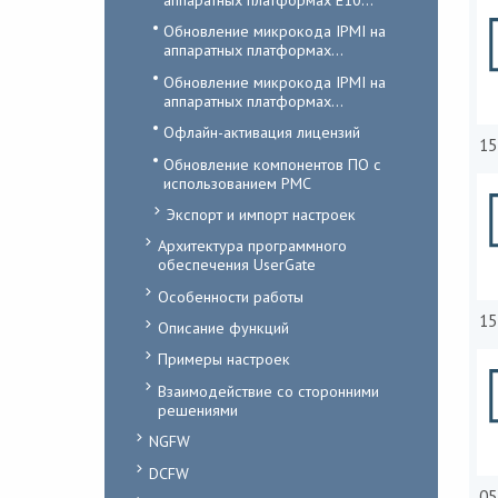
Обновление микрокода IPMI на
аппаратных платформах...
Обновление микрокода IPMI на
аппаратных платформах...
Офлайн-активация лицензий
15
Обновление компонентов ПО с
использованием PMC
Экспорт и импорт настроек
Архитектура программного
обеспечения UserGate
Особенности работы
15
Описание функций
Примеры настроек
Взаимодействие со сторонними
решениями
NGFW
DCFW
05