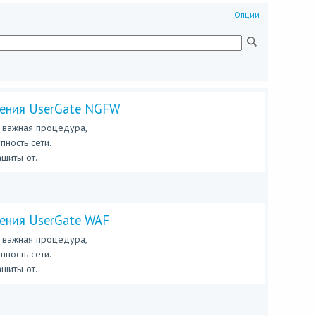
Опции
чения UserGate NGFW
 важная процедура,
ность сети.
иты от...
ения UserGate WAF
 важная процедура,
ность сети.
иты от...