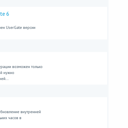
te 6
влен UserGate версии
урации возможен только
ий нужно
ей...
 обновление внутренней
ьких часов в