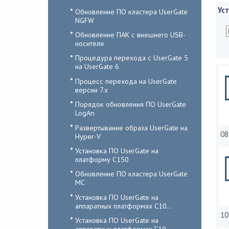
Уст
Обновление ПО кластера UserGate
NGFW
Обновление ПАК с внешнего USB-
носителя
Процедура перехода с UserGate 5
на UserGate 6
Процесс перехода на UserGate
версии 7.x
Порядок обновления ПО UserGate
LogAn
Развертывание образа UserGate на
08
Hyper-V
Установка ПО UserGate на
платформу С150
Обновление ПО кластера UserGate
MC
Установка ПО UserGate на
аппаратных платформах C10...
10
Установка ПО UserGate на
аппаратных платформах E10...