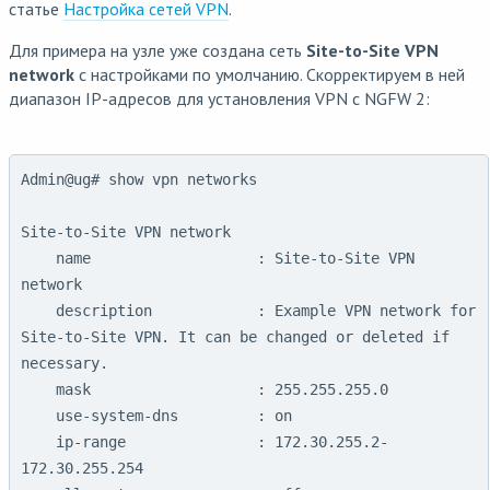
статье
Настройка сетей VPN
.
Для примера на узле уже создана сеть
Site-to-Site VPN
network
с настройками по умолчанию. Скорректируем в ней
диапазон IP-адресов для установления VPN с NGFW 2:
Admin@ug# show vpn networks

Site-to-Site VPN network

    name                   : Site-to-Site VPN 
network

    description            : Example VPN network for 
Site-to-Site VPN. It can be changed or deleted if 
necessary.

    mask                   : 255.255.255.0

    use-system-dns         : on

    ip-range               : 172.30.255.2-
172.30.255.254
