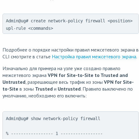
Admin@ug# create network-policy firewall <position>
upl-rule <commands>
Подробнее о порядке настройки правил межсетевого экрана в
CLI смотрите в статье
Настройка правил межсетевого экрана
.
Изначально для примера на узле уже создано правило
межсетевого экрана
VPN for Site-to-Site to Trusted and
Untrusted
, разрешающее весь трафик из зоны
VPN for Site-
to-Site
в зоны
Trusted
и
Untrusted
. Правило выключено по
умолчанию, необходимо его включить:
Admin@ug# show network-policy firewall

% ----------------- 1 -----------------
