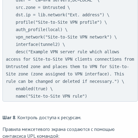
    src.zone = Untrusted \

    dst.ip = lib.network("Ext. address") \

    profile("Site-to-Site VPN profile") \

    auth_profile(local) \

    vpn_network("Site-to-Site VPN network") \

    interface(tunnel2) \

    desc("Example VPN server rule which allows 
access for Site-to-Site VPN clients connections from 
Untrusted zone and places them to VPN for Site-to-
Site zone (zone assigned to VPN interface). This 
rule can be changed or deleted if necessary.") \

    enabled(true) \

Шаг 8
. Контроль доступа к ресурсам.
Правила межсетевого экрана создаются с помощью
синтаксиса UPL командой: