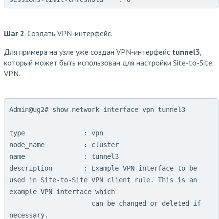
Шаг 2
. Создать VPN-интерфейс.
Для примера на узле уже создан VPN-интерфейс
tunnel3
,
который может быть использован для настройки Site-to-Site
VPN.
Admin@ug2# show network interface vpn tunnel3

type               : vpn

node_name          : cluster

name               : tunnel3

description        : Example VPN interface to be 
used in Site-to-Site VPN client rule. This is an 
example VPN interface which

                     can be changed or deleted if 
necessary.
