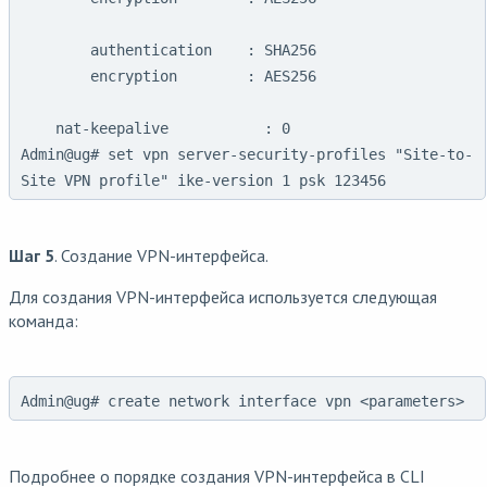
        authentication    : SHA256

        encryption        : AES256

    nat-keepalive           : 0

Admin@ug# set vpn server-security-profiles "Site-to-
Шаг 5
. Создание VPN-интерфейса.
Для создания VPN-интерфейса используется следующая
команда:
Admin@ug# create network interface vpn <parameters>
Подробнее о порядке создания VPN-интерфейса в CLI