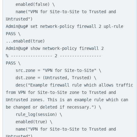
    enabled(false) \

    name("VPN for Site-to-Site to Trusted and 
Untrusted")

Admin@ug# set network-policy firewall 2 upl-rule 
PASS \

...enabled(true)

Admin@ug# show network-policy firewall 2

% ----------------- 2 -----------------

PASS \

    src.zone = "VPN for Site-to-Site" \

    dst.zone = (Untrusted, Trusted) \

    desc("Example firewall rule which allows traffic 
from VPN for Site-to-Site zone to Trusted and 
Untrusted zones. This is an example rule which can 
be changed or deleted if necessary.") \

    rule_log(session) \

    enabled(true) \

    name("VPN for Site-to-Site to Trusted and 
Untrusted")