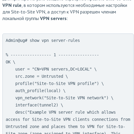
VPN rule
, в котором используются необходимые настройки
для Site-to-Site VPN, а доступ к VPN разрешен членам
локальной группы
VPN servers
:
Admin@ug# show vpn server-rules

% ----------------- 1 -----------------

OK \

    user = "CN=VPN servers,DC=LOCAL" \

    src.zone = Untrusted \

    profile("Site-to-Site VPN profile") \

    auth_profile(local) \

    vpn_network("Site-to-Site VPN network") \

    interface(tunnel2) \

    desc("Example VPN server rule which allows 
access for Site-to-Site VPN clients connections from 
Untrusted zone and places them to VPN for Site-to-
Site zone (zone assigned to VPN interface). This 