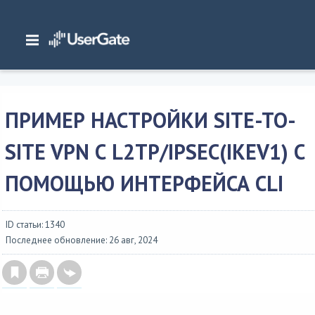
Главная
/
Документация
/
NGFW
/
NGFW 7.x Руководство администратора
/
Настройка VPN
/
Примеры настройки VPN
/
Пример настройки Site-to-Site
VPN с L2TP/IPSec(IKEv1) с помощью...
ПРИМЕР НАСТРОЙКИ SITE-TO-
SITE VPN С L2TP/IPSEC(IKEV1) С
ПОМОЩЬЮ ИНТЕРФЕЙСА CLI
ID статьи: 1340
Последнее обновление: 26 авг, 2024