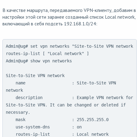
В качестве маршрута, передаваемого VPN-клиенту, добавим в
настройки этой сети заранее созданный список Local network,
включающий в себя подсеть 192.168.1.0/24:
Admin@ug# set vpn networks "Site-to-Site VPN network 
routes-ip-list [ "Local network" ]

Admin@ug# show vpn networks

Site-to-Site VPN network

    name                   : Site-to-Site VPN 
network

    description            : Example VPN network for 
Site-to-Site VPN. It can be changed or deleted if 
necessary.

    mask                   : 255.255.255.0

    use-system-dns         : on

    routes-ip-list         : Local network
