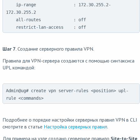
    ip-range               : 172.30.255.2-
172.30.255.2

    all-routes             : off

Шаг 7
. Создание серверного правила VPN.
Правила для VPN-сервера создаются с помощью синтаксиса
UPL командой:
Admin@ug# create vpn server-rules <position> upl-
rule <commands>
Подробнее о порядке настройки серверных правил VPN в CLI
смотрите в статье
Настройка серверных правил
.
Для примера на узле создано серверное правило
Site-to-Site