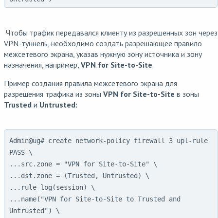
Чтобы трафик передавался клиенту из разрешенных зон через
VPN-туннель, необходимо создать разрешающее правило
межсетевого экрана, указав нужную зону источника и зону
назначения, например,
VPN for Site-to-Site
.
Пример создания правила межсетевого экрана для
разрешения трафика из зоны
VPN for Site-to-Site
в зоны
Trusted
и
Untrusted:
Admin@ug# create network-policy firewall 3 upl-rule 
PASS \

...src.zone = "VPN for Site-to-Site" \

...dst.zone = (Trusted, Untrusted) \

...rule_log(session) \

...name("VPN for Site-to-Site to Trusted and 
Untrusted") \
