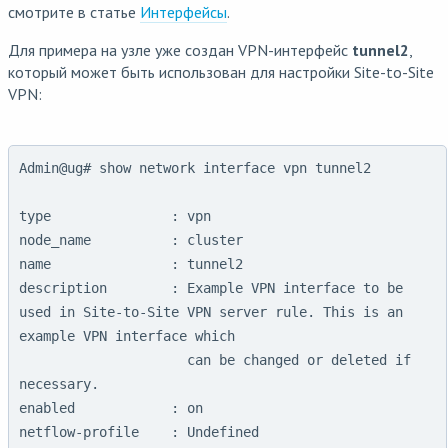
смотрите в статье
Интерфейсы
.
Для примера на узле уже создан VPN-интерфейс
tunnel2
,
который может быть использован для настройки Site-to-Site
VPN:
Admin@ug# show network interface vpn tunnel2

type               : vpn

node_name          : cluster

name               : tunnel2

description        : Example VPN interface to be 
used in Site-to-Site VPN server rule. This is an 
example VPN interface which

                     can be changed or deleted if 
necessary.

enabled            : on

netflow-profile    : Undefined
