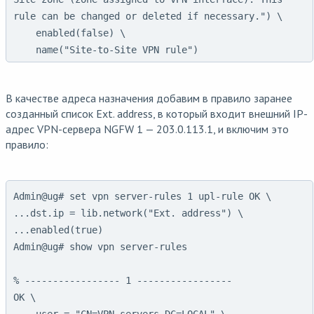
rule can be changed or deleted if necessary.") \

    enabled(false) \

    name("Site-to-Site VPN rule")
В качестве адреса назначения добавим в правило заранее
созданный список Ext. address, в который входит внешний IP-
адрес VPN-сервера NGFW 1 — 203.0.113.1, и включим это
правило:
Admin@ug# set vpn server-rules 1 upl-rule OK \

...dst.ip = lib.network("Ext. address") \

...enabled(true)

Admin@ug# show vpn server-rules

% ----------------- 1 -----------------

OK \

    user = "CN=VPN servers,DC=LOCAL" \
