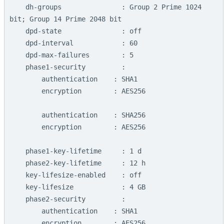
    dh-groups               : Group 2 Prime 1024 
bit; Group 14 Prime 2048 bit

    dpd-state               : off

    dpd-interval            : 60

    dpd-max-failures        : 5

    phase1-security         :

        authentication    : SHA1

        encryption        : AES256

        authentication    : SHA256

        encryption        : AES256

    phase1-key-lifetime     : 1 d

    phase2-key-lifetime     : 12 h

    key-lifesize-enabled    : off

    key-lifesize            : 4 GB

    phase2-security         :

        authentication    : SHA1

        encryption        : AES256
