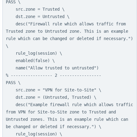
PASS \

    src.zone = Trusted \

    dst.zone = Untrusted \

    desc("Firewall rule which allows traffic from 
Trusted zone to Untrusted zone. This is an example 
rule which can be changed or deleted if necessary.") 
\

    rule_log(session) \

    enabled(false) \

    name("Allow trusted to untrusted")

% ----------------- 2 -----------------

PASS \

    src.zone = "VPN for Site-to-Site" \

    dst.zone = (Untrusted, Trusted) \

    desc("Example firewall rule which allows traffic 
from VPN for Site-to-Site zone to Trusted and 
Untrusted zones. This is an example rule which can 
be changed or deleted if necessary.") \

    rule_log(session) \
