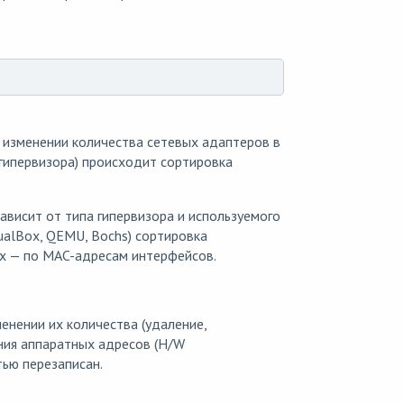
и изменении количества сетевых адаптеров в
гипервизора) происходит сортировка
ависит от типа гипервизора и используемого
ualBox, QEMU, Bochs) сортировка
ых — по MAC-адресам интерфейсов.
нении их количества (удаление,
ния аппаратных адресов (H/W
тью перезаписан.