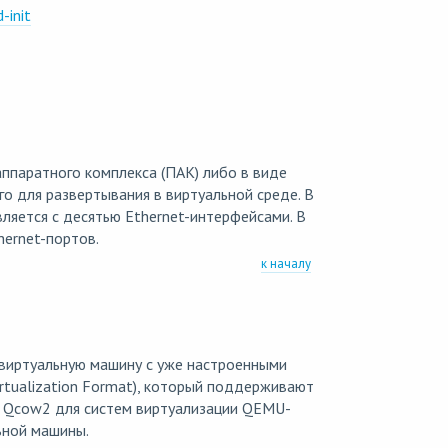
init
ппаратного комплекса (ПАК) либо в виде
ого для развертывания в виртуальной среде. В
ляется с десятью Ethernet-интерфейсами. В
hernet-портов.
к началу
ь виртуальную машину с уже настроенными
rtualization Format), который поддерживают
те Qcow2 для систем виртуализации QEMU-
ьной машины.