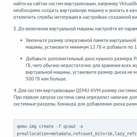
найти на сайтах систем виртуализации, например VirtualB
необходимо создать виртуальную машину и указать в каче
отключить службы интеграции в настройках созданной в
3. До включения виртуальной машины настройте её парам
Увеличьте размер оперативной памяти виртуальной
машины, установите минимум 12 ГБ и добавьте по 1
Добавьте дополнительный диск нужного размера. Р
ГБ, чего обычно недостаточно для хранения всех ж
виртуальной машины, установите размер диска не 
300 ГБ или больше.
4. Для систем виртуализации QEMU-KVM размер системно
При первом запуске система сама определит наличие доп
системные разделы. Команда для добавления диска раз
qemu-img create -f qcow2 -o
preallocation=metadata,refcount_bits=16,lazy_refc