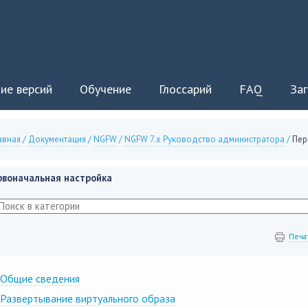
ие версий
Обучение
Глоссарий
FAQ
Заг
авная
/
Документация
/
NGFW
/
NGFW 7.x Руководство администратора
/
Пер
рвоначальная настройка
Печа
Общие сведения
Развертывание виртуального образа