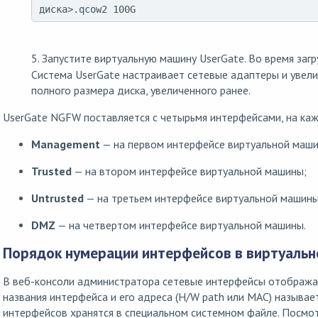
диска>.qcow2 100G
5. Запустите виртуальную машину UserGate. Во время заг
Система UserGate настраивает сетевые адаптеры и увели
полного размера диска, увеличенного ранее.
UserGate NGFW поставляется с четырьмя интерфейсами, на каж
Management
— на первом интерфейсе виртуальной маши
Trusted
— на втором интерфейсе виртуальной машины;
Untrusted
— на третьем интерфейсе виртуальной машины
DMZ
— на четвертом интерфейсе виртуальной машины.
Порядок нумерации интерфейсов в виртуальн
В веб-консоли администратора сетевые интерфейсы отображаю
названия интерфейса и его адреса (H/W path или MAC) называе
интерфейсов хранятся в специальном системном файле. Посмо