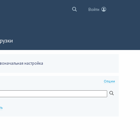
Войти
рузки
воначальная настройка
Опции
ть