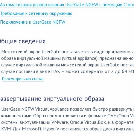
Автоматизация развертывания UserGate NGFW с помощью Cloud-
Требования к сетевому окружению
Подключение к UserGate NGFW
Общие сведения
Межсетевой экран UserGate поставляется в виде программно-а
образа виртуальной машины (virtual appliance), предназначенн
случае виртуальной машины межсетевой экран UserGate постав
случае поставки в виде ПАК — может содержать от 2 до 64 Et
Просмотреть как статью
Развертывание виртуального образа
UserGate NGFW Virtual Appliance позволяет быстро развернут
компонентами. Образ предоставляется в формате OVF (Open Vi
системы виртуализации VMware, Oracle VirtualBox, и в форма
KVM. Для Microsoft Hyper-V поставляется образ диска виртуал