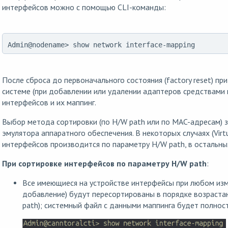
интерфейсов можно с помощью CLI-команды:
Admin@nodename> show network interface-mapping
После сброса до первоначального состояния (factory reset) пр
системе (при добавлении или удалении адаптеров средствами 
интерфейсов и их маппинг.
Выбор метода сортировки (по H/W path или по MAC-адресам) з
эмулятора аппаратного обеспечения. В некоторых случаях (Virt
интерфейсов производится по параметру H/W path, в остальн
При сортировке интерфейсов по параметру H/W path
:
Все имеющиеся на устройстве интерфейсы при любом изме
добавление) будут пересортированы в порядке возраста
path); системный файл с данными маппинга будет полнос