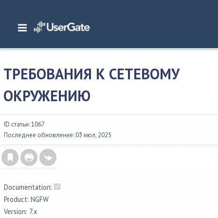
Главная
/
Документация
/
NGFW
/
NGFW 7.x Руководство администратора
/
Первоначальная настройка
/
Требования к сетевому окружению
ТРЕБОВАНИЯ К СЕТЕВОМУ
ОКРУЖЕНИЮ
ID статьи: 1067
Последнее обновление: 03 июл, 2025
Documentation:
Product: NGFW
Version: 7.x