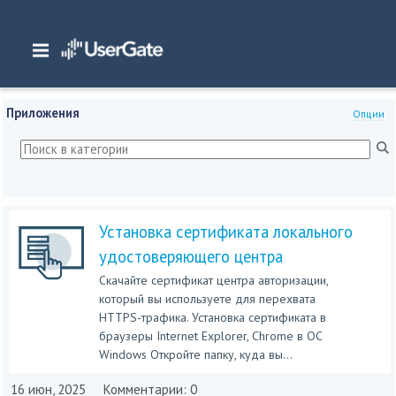
Главная
/
Документация
/
NGFW
/
NGFW 7.x Руководство администратора
/
Приложения
Приложения
Опции
Установка сертификата локального
удостоверяющего центра
Скачайте сертификат центра авторизации,
который вы используете для перехвата
HTTPS-трафика. Установка сертификата в
браузеры Internet Explorer, Chrome в ОС
Windows Откройте папку, куда вы...
16 июн, 2025
Комментарии: 0