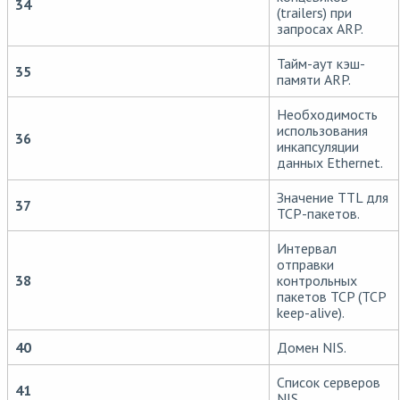
34
(trailers) при
запросах ARP.
Тайм-аут кэш-
35
памяти ARP.
Необходимость
использования
36
инкапсуляции
данных Ethernet.
Значение TTL для
37
TCP-пакетов.
Интервал
отправки
38
контрольных
пакетов TCP (TCP
keep-alive).
40
Домен NIS.
Список серверов
41
NIS.