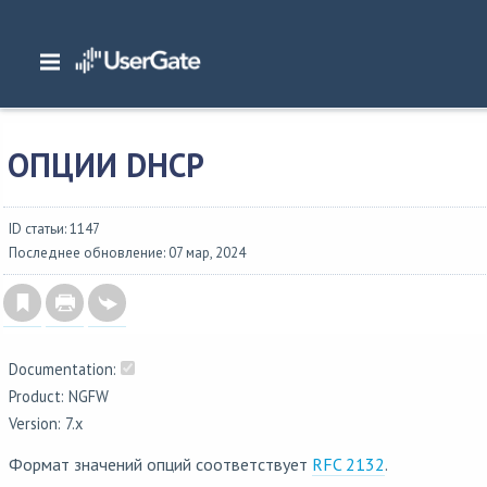
Главная
/
Документация
/
NGFW
/
NGFW 7.x Руководство администратора
/
Приложения
/
Опции DHCP
ОПЦИИ DHCP
ID статьи: 1147
Последнее обновление: 07 мар, 2024
Documentation:
Product: NGFW
Version: 7.x
Формат значений опций соответствует
RFC 2132
.