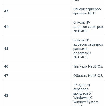
Список серверов
42
времени NTP.
Список IP-
44
адресов серверов
NetBIOS.
Список IP-
адресов серверов
45
рассылки
датаграмм
NetBIOS.
46
Тип узла NetBIOS.
47
Область NetBIOS.
IP-адреса
серверов
шрифтов X
48
Windows (X
Window System