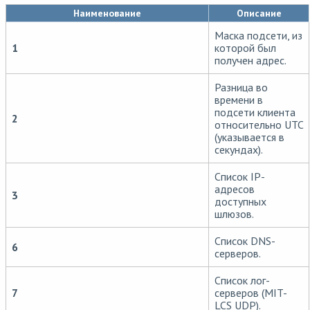
Наименование
Описание
Маска подсети, из
1
которой был
получен адрес.
Разница во
времени в
подсети клиента
2
относительно UTC
(указывается в
секундах).
Список IP-
адресов
3
доступных
шлюзов.
Список DNS-
6
серверов.
Список лог-
7
серверов (MIT-
LCS UDP).