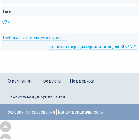
Теги
v7.x
Требования к сетевому окружению
Примеры генерации сертификатов для IKEv2 VPN
О компании
Продукты
Поддержка
Техническая документация
Условия использования
Конфиденциальность
Copyright © 2001–2026
UserGate
,
Powered by KBPublisher