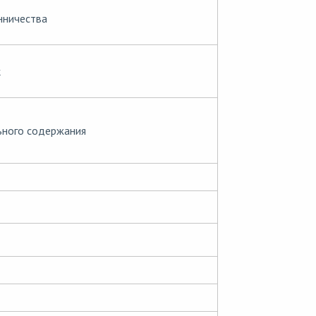
ничества
к
ьного содержания