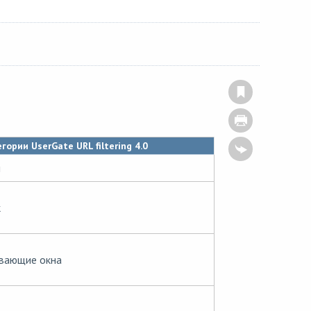
гории UserGate URL filtering 4.0
и
к
ывающие окна