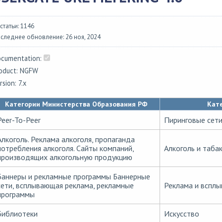
 статьи: 1146
следнее обновление: 26 ноя, 2024
cumentation:
oduct: NGFW
rsion: 7.x
Категории Министерства Образования РФ
Кате
Peer-To-Peer
Пиринговые сет
Алкоголь. Реклама алкоголя, пропаганда
потребления алкоголя. Сайты компаний,
Алкоголь и таба
производящих алкогольную продукцию
Баннеры и рекламные программы Баннерные
сети, всплывающая реклама, рекламные
Реклама и вспл
программы
Библиотеки
Искусство