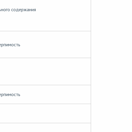
ьного содержания
ерпимость
ерпимость