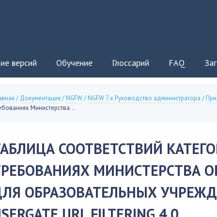
ие версий
Обучение
Глоссарий
FAQ
Заг
авная
/
Документация
/
NGFW
/
NGFW 7.x Руководство администратора
/
При
ебованиях Министерства...
ТАБЛИЦА СООТВЕТСТВИЙ КАТЕГО
ТРЕБОВАНИЯХ МИНИСТЕРСТВА О
ДЛЯ ОБРАЗОВАТЕЛЬНЫХ УЧРЕЖД
SERGATE URL FILTERING 4.0