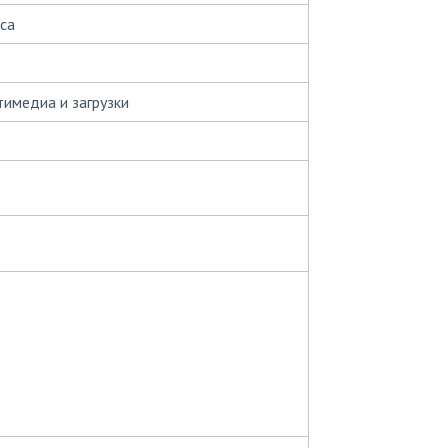
са
имедиа и загрузки