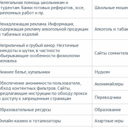
Нелегальная помощь школьникам и
студентам. Банки готовых рефератов, эссе,
Школьные мошен
дипломных работ и пр.
Ненадлежащая реклама. Информация,
содержащая рекламу алкогольной продукции
Алкоголь и таба
и табачных изделий
Неприличный и грубый юмор. Неэтичные
анекдоты и шутки, в частности
Сайты сомнител
обыгрывающие особенности физиологии
человека
Нижнее белье, купальники
Нудизм
Обеспечение анонимности пользователя,
Анонимайзеры
обход контентных фильтров. Сайты,
предлагающие инструкции по обходу прокси
Переводчики
и доступу к запрещенным страницам
Образовательные ресурсы
Образование
Онлайн-казино и тотализаторы
Азартные игры