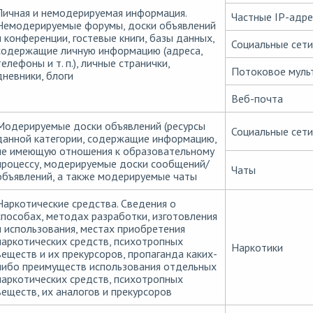
Личная и немодерируемая информация.
Частные IP-адре
Немодерируемые форумы, доски объявлений
и конференции, гостевые книги, базы данных,
Социальные сети
содержащие личную информацию (адреса,
телефоны и т. п.), личные странички,
Потоковое мульт
дневники, блоги
Веб-почта
Модерируемые доски объявлений (ресурсы
Социальные сети
данной категории, содержащие информацию,
не имеющую отношения к образовательному
процессу, модерируемые доски сообщений/
Чаты
объявлений, а также модерируемые чаты
Наркотические средства. Сведения о
способах, методах разработки, изготовления
и использования, местах приобретения
наркотических средств, психотропных
Наркотики
веществ и их прекурсоров, пропаганда каких-
либо преимуществ использования отдельных
наркотических средств, психотропных
веществ, их аналогов и прекурсоров