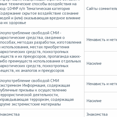
иные технические способы воздействия на
под-104№ п/п Тематическая категория
Сайты сомнител
Содержание скрытое воздействие сознание
людей и (или) оказывающая вредное влияние
на их здоровье
Злоупотребление свободой СМИ -
наркотические средства, сведения о
Ненависть и нет
способах, методах разработки, изготовления
и использования, местах приобретения
наркотических средств, психотропных
веществ и их прекурсоров, пропаганда каких-
либо преимуществ использования отдельных
Насилие
наркотических средств, психотропных
веществ, их аналогов и прекурсоров
Злоупотребление свободой СМИ
Ненависть и нет
-экстремизм Информация, содержащая
публичные призывы к осуществлению
террористической деятельности,
оправдывающая терроризм, содержащая
Насилие
другие экстремистские материалы
Знакомства
Знакомства