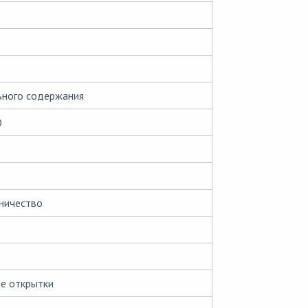
ьного содержания
О
ничество
е открытки