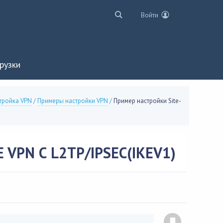
Войти
рузки
тройка VPN
/
Примеры настройки VPN
/
Пример настройки Site-
VPN С L2TP/IPSEC(IKEV1)