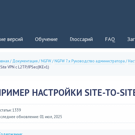
ие версий
Обучение
Глоссарий
FAQ
Заг
авная
/
Документация
/
NGFW
/
NGFW 7.x Руководство администратора
/
Нас
-Site VPN с L2TP/IPSec(IKEv1)
РИМЕР НАСТРОЙКИ SITE-TO-SITE 
 статьи: 1339
следнее обновление: 01 июл, 2025
Содержание: