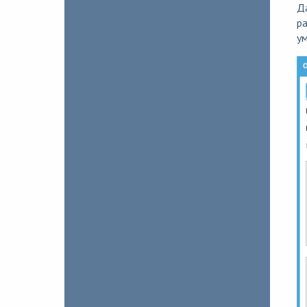
Д
ра
у