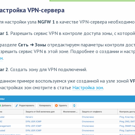
астройка VPN-сервера
ля настройки узла
NGFW 1
в качестве VPN-сервера необходимо
аг 1
.
Разрешить сервис VPN в контроле доступа зоны, c которо
 разделе
Сеть ➜ Зоны
отредактируем параметры контроля дост
зрешить сервис VPN в этой зоне. Подробнее о создании и наст
он
.
аг 2
.
Создать зону для VPN подключений.
данном примере воспользуемся уже созданной на узле зоной
VP
настройках зон смотрите в статье
Настройка зон
.