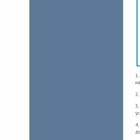
1.
ка
2.
3.
ус
4.
до