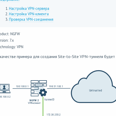
Настройка VPN-сервера
Настройка VPN-клиента
Проверка VPN-соединения
oduct: NGFW
rsion: 7.x
chnology: VPN
качестве примера для создания Site-to-Site VPN-туннеля буде