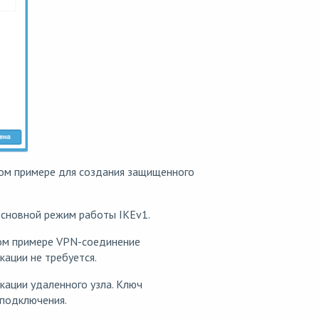
емом примере для создания защищенного
Основной режим работы IKEv1.
мом примере VPN-соединение
кации не требуется.
икации удаленного узла. Ключ
 подключения.