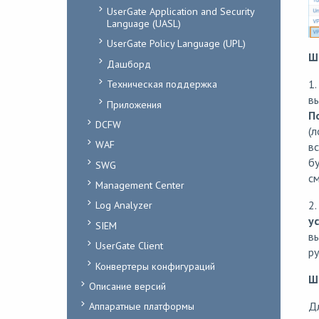
UserGate Application and Security
Language (UASL)
UserGate Policy Language (UPL)
Ш
Дашборд
Техническая поддержка
1.
вы
Приложения
П
DCFW
(л
WAF
в
бу
SWG
с
Management Center
2.
Log Analyzer
у
SIEM
в
UserGate Client
р
Конвертеры конфигураций
Ш
Описание версий
Дл
Аппаратные платформы