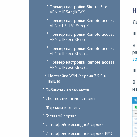
Пример настройки Site-to-Site
Н
VPN с IPSec(IKEv2)
Пример настройки Remote access
Д
VPN с L2TP/IPSec(IK...
Ш
Пример настройки Remote access
VPN с IPsec(IKEv2)
В
Пример настройки Remote access
ра
VPN с IPsec(IKEv2) ...
з
Пример настройки Remote access
VPN с IPsec(IKEv2) ...
Ш
Настройка VPN (версия 7.5.0 и
выше)
В 
и 
Библиотеки элементов
Диагностика и мониторинг
Журналы и отчеты
Гостевой портал
Интерфейс командной строки
Интерфейс командной строки PMC