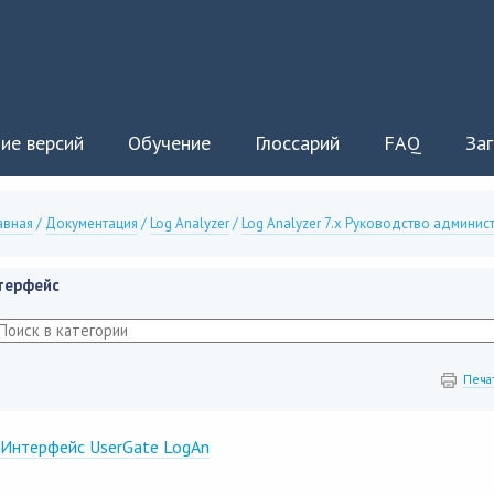
ие версий
Обучение
Глоссарий
FAQ
Заг
авная
/
Документация
/
Log Analyzer
/
Log Analyzer 7.x Руководство админис
терфейс
Печа
Интерфейс UserGate LogAn