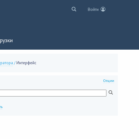
Войти
рузки
тратора
/
Интерфейс
Опции
ть