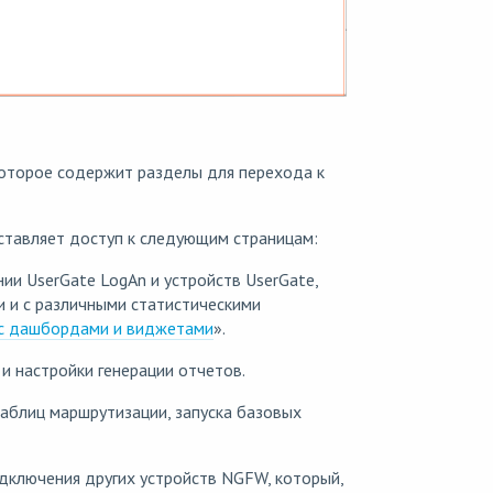
которое содержит разделы для перехода к
тавляет доступ к следующим страницам:
ии UserGate LogAn и устройств UserGate,
ии и с различными статистическими
с дашбордами и виджетами
».
и настройки генерации отчетов.
аблиц маршрутизации, запуска базовых
одключения других устройств NGFW, который,