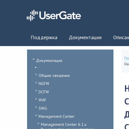
Поддержка
Документация
Описан
Гл
Документация
На
...
Общие сведения
NGFW
DCFW
WAF
SWG
Management Center
С
Management Center 6.1.x