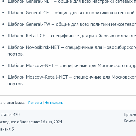
Шаблон General-NET — общие для всех настройки сетевых п
Шаблон General-CF — общие для всех политики контентной 
Шаблон General-FW — общие для всех политики межсетевог
Шаблон Retail-CF — специфичные для ритейловых подразде
Шаблон Novosibirsk-NET — специфичные для Новосибирског
портов.
Шаблон Moscow-NET — специфичные для Московского подра
Шаблон Moscow-Retail-NET — специфичные для Московског
портов.
а статья была:
|
Полезна
Не полезна
 статьи: 420
Просмо
Коммен
оследнее обновление:
16 янв, 2024
визия: 3