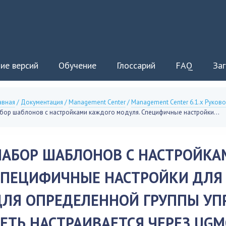
ие версий
Обучение
Глоссарий
FAQ
Заг
авная
/
Документация
/
Management Center
/
Management Center 6.1.x Руков
бор шаблонов с настройками каждого модуля. Специфичные настройки...
НАБОР ШАБЛОНОВ С НАСТРОЙКА
СПЕЦИФИЧНЫЕ НАСТРОЙКИ ДЛЯ
ДЛЯ ОПРЕДЕЛЕННОЙ ГРУППЫ УП
ЕТЬ НАСТРАИВАЕТСЯ ЧЕРЕЗ UGM