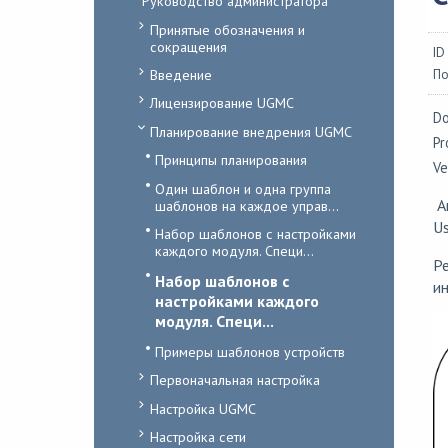
Руководство администратора
Принятые обозначения и
сокращения
ID
Введение
По
Лицензирование UGMC
Do
Планирование внедрения UGMC
Pr
Принципы планирования
Ve
Один шаблон и одна группа
А
шаблонов на каждое управ...
Us
Набор шаблонов с настройками
каждого модуля. Специ...
Ре
Набор шаблонов с
ин
настройками каждого
модуля. Специ...
Примеры шаблонов устройств
Первоначальная настройка
Настройка UGMC
Настройка сети