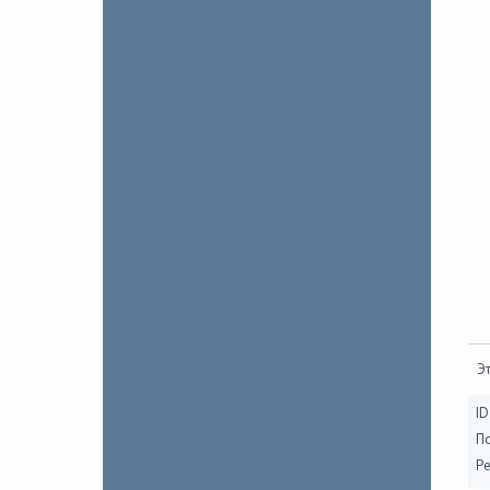
Эт
ID
П
Ре