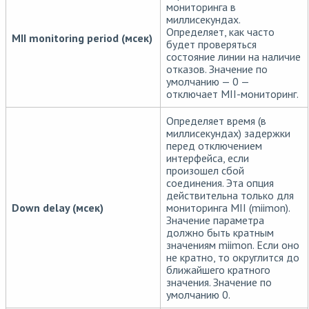
мониторинга в
миллисекундах.
Определяет, как часто
MII monitoring period (мсек)
будет проверяться
состояние линии на наличие
отказов. Значение по
умолчанию — 0 —
отключает MII-мониторинг.
Определяет время (в
миллисекундах) задержки
перед отключением
интерфейса, если
произошел сбой
соединения. Эта опция
действительна только для
Down delay (мсек)
мониторинга MII (miimon).
Значение параметра
должно быть кратным
значениям miimon. Если оно
не кратно, то округлится до
ближайшего кратного
значения. Значение по
умолчанию 0.