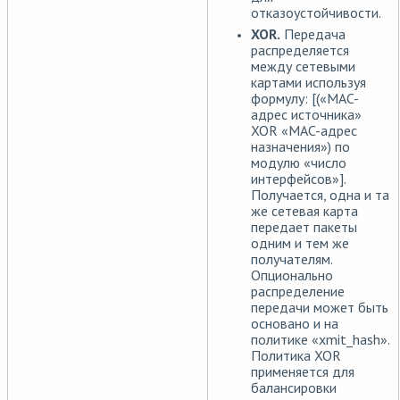
отказоустойчивости.
XOR.
Передача
распределяется
между сетевыми
картами используя
формулу: [(«MAC-
адрес источника»
XOR «MAC-адрес
назначения») по
модулю «число
интерфейсов»].
Получается, одна и та
же сетевая карта
передает пакеты
одним и тем же
получателям.
Опционально
распределение
передачи может быть
основано и на
политике «xmit_hash».
Политика XOR
применяется для
балансировки