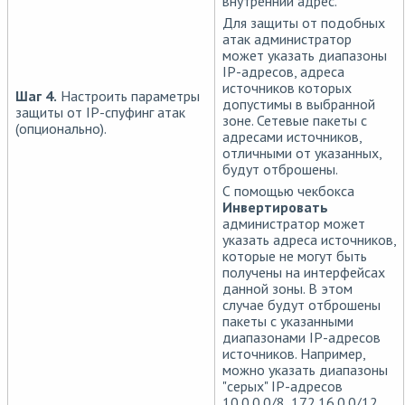
внутренний адрес.
Для защиты от подобных
атак администратор
может указать диапазоны
IP-адресов, адреса
источников которых
Шаг 4.
Настроить параметры
допустимы в выбранной
защиты от IP-спуфинг атак
зоне. Сетевые пакеты с
(опционально).
адресами источников,
отличными от указанных,
будут отброшены.
С помощью чекбокса
Инвертировать
администратор может
указать адреса источников,
которые не могут быть
получены на интерфейсах
данной зоны. В этом
случае будут отброшены
пакеты с указанными
диапазонами IP-адресов
источников. Например,
можно указать диапазоны
"серых" IP-адресов
10.0.0.0/8, 172.16.0.0/12,