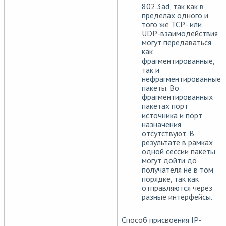
802.3ad, так как в
пределах одного и
того же TCP- или
UDP-взаимодействия
могут передаваться
как
фрагментированные,
так и
нефрагментированные
пакеты. Во
фрагментированных
пакетах порт
источника и порт
назначения
отсутствуют. В
результате в рамках
одной сессии пакеты
могут дойти до
получателя не в том
порядке, так как
отправляются через
разные интерфейсы.
Способ присвоения IP-