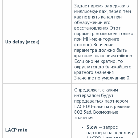
Задает время задержки в
миллисекундах, перед тем
как поднять канал при
обнаружении его
восстановления. Этот
параметр возможен только
при MII-мониторинге
Up delay (мсек)
(miimon). Значение
параметра должно быть
кратным значениям miimon.
Если оно не кратно, то
округлится до ближайшего
кратного значения.
Значение по умолчанию 0.
Определяет, с каким
интервалом будут
передаваться партнером
LACPDU-пакеты в режиме
802.3ad. Возможные
значения:
Slow
— запрос
LACP rate
партнера на передачу