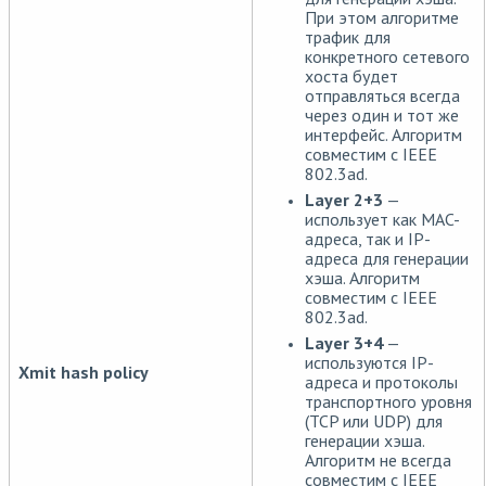
При этом алгоритме
трафик для
конкретного сетевого
хоста будет
отправляться всегда
через один и тот же
интерфейс. Алгоритм
совместим с IEEE
802.3ad.
Layer 2+3
—
использует как MAC-
адреса, так и IP-
адреса для генерации
хэша. Алгоритм
совместим с IEEE
802.3ad.
Layer 3+4
—
используются IP-
Xmit hash policy
адреса и протоколы
транспортного уровня
(TCP или UDP) для
генерации хэша.
Алгоритм не всегда
совместим с IEEE