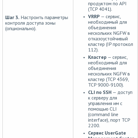
продуктом по API
(TCP 4041).
VRRP
— сервис,
Шаг 3.
Настроить параметры
необходимый для
контроля доступа зоны
объединения
(опционально).
нескольких NGFW в
отказоустойчивый
кластер (IP протокол
112).
Кластер
— сервис,
необходимый для
объединения
нескольких NGFW в
кластер (TCP 4369,
TCP 9000-9100).
CLI по SSH
— доступ
к серверу для
управления им с
помощью CLI
(command line
interface), порт TCP
2200.
Сервис UserGate