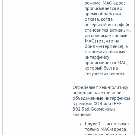
режиме. MAC-адрес
прописывается во
время обработки
отказа, когда
резервный интерфейс
становится активным,
он принимает новый
MAC (тот, что на
бонд-интерфейсе), а
старому активному
интерфейсу
прописывается MAC,
который был на
текущем активном.
Определяет хэш-политику
передачи пакетов через
объединенные интерфейсы
в режиме XOR или IEEE
802.3ad. Возможные
значения:
Layer 2
— использует
только MAC-адреса
для генерации хэша.