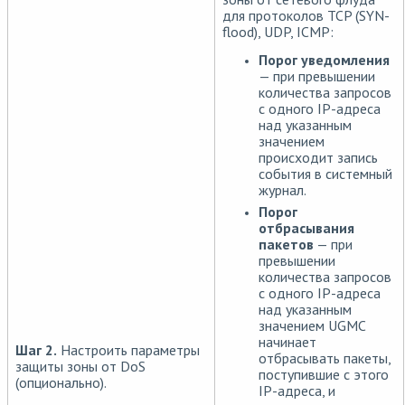
для протоколов TCP (SYN-
flood), UDP, ICMP:
Порог уведомления
— при превышении
количества запросов
с одного IP-адреса
над указанным
значением
происходит запись
события в системный
журнал.
Порог
отбрасывания
пакетов
— при
превышении
количества запросов
с одного IP-адреса
над указанным
значением UGMC
начинает
Шаг 2.
Настроить параметры
отбрасывать пакеты,
защиты зоны от DoS
поступившие с этого
(опционально).
IP-адреса, и