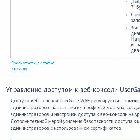
Дефи
7" б
Спи
запя
Зве
диа
Напр
выр
два
Просмотреть как статью
к началу
Управление доступом к веб-консоли UserG
Доступ к веб-консоли UserGate WAF регулируется с помощ
администраторов, назначения им профилей доступа, созда
администраторов и настройки доступа к веб-консоли на ур
Дополнительной мерой усиления безопасности доступа к 
администраторов с использованием сертификатов.