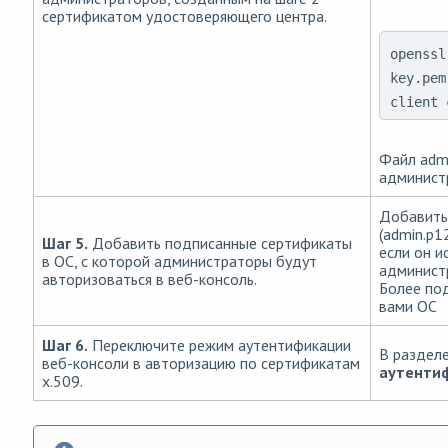
сертификатом удостоверяющего центра.
openssl
key.pem
client 
Файл adm
админист
Добавить
(admin.p1
Шаг 5.
Добавить подписанные сертификаты
если он и
в ОС, с которой администраторы будут
администр
авторизоваться в веб-консоль.
Более по
вами ОС
Шаг 6.
Переключите режим аутентификации
В раздел
веб-консоли в авторизацию по сертификатам
аутентиф
x.509.