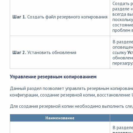
Создать р
разделе «
всегда в
Шаг 1.
Создать файл резервного копирования
поскольк
состояние
проблем 
В раздел
оповеще
Шаг 2.
Установить обновления
ссылку
Ус
обновлен
перезагр
Управление резервным копированием
Данный раздел позволяет управлять резервным копирован
конфигурации, создание резервной копии, восстановление 
Для создания резервной копии необходимо выполнить сле
Наименование
В раздел
резервн