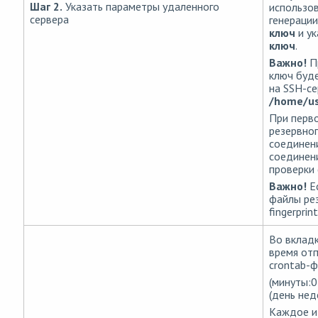
Шаг 2.
Указать параметры удаленного
использов
сервера
генераци
ключ
и ук
ключ
.
Важно!
П
ключ буд
на SSH-се
/home/us
При перв
резервног
соединен
соединени
проверки 
Важно!
Е
файлы рез
fingerpri
Во вклад
время отп
crontab-ф
(минуты:0
(день нед
Каждое и