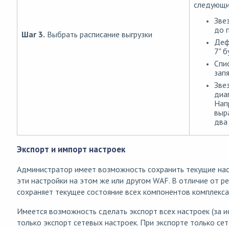
следующи
Зве
до 
Шаг 3.
Выбрать расписание выгрузки
Дефи
7" б
Спи
запя
Зве
диа
Напр
выр
два
Экспорт и импорт настроек
Администратор имеет возможность сохранить текущие нас
эти настройки на этом же или другом WAF. В отличие от р
сохраняет текущее состояние всех компонентов комплекса
Имеется возможность сделать экспорт всех настроек (за 
только экспорт сетевых настроек. При экспорте только се