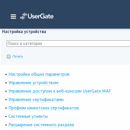
Главная
/
Документация
/
WAF
/
WAF 7.6.x Руководство администратора
/
На
Настройка устройства
Печать
Настройка общих параметров
Управление устройством
Управление доступом к веб-консоли UserGate WAF
Управление сертификатами
Профили клиентских сертификатов
Системные утилиты
Расширение системного раздела