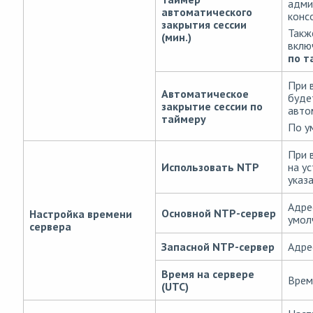
адми
автоматического
конс
закрытия сессии
Такж
(мин.)
вклю
по т
При 
Автоматическое
буде
закрытие сессии по
авто
таймеру
По у
При 
Использовать NTP
на у
указ
Адре
Основной NTP-сервер
Настройка времени
умол
сервера
Запасной NTP-сервер
Адре
Время на сервере
Врем
(UTC)