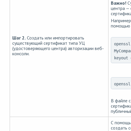
Важно!
С
центра —
сертифика
Например
помощью 
Шаг 2.
Создать или импортировать
существующий сертификат типа УЦ
openssl
(удостоверяющего центра) авторизации веб-
MyCompa
консоли.
keyout 
openssl
В файле c
сертифика
публичны
С помощью
создать 