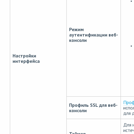
Режим
аутентификации веб-
консоли
Настройки
интерфейса
Проф
Профиль SSL для веб-
испо
консоли
для 
Для 
исте
Таймер