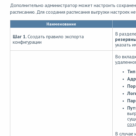
Дополнительно администратор может настроить сохранени
расписанию. Для создания расписания выгрузки настроек 
Наименование
В раздел
Шаг 1.
Создать правило экспорта
резервн
конфигурации
указать и
Во вклад
удаленног
Тип
Адр
Пор
Лог
Пар
Пут
выг
сущ
соз
В случае