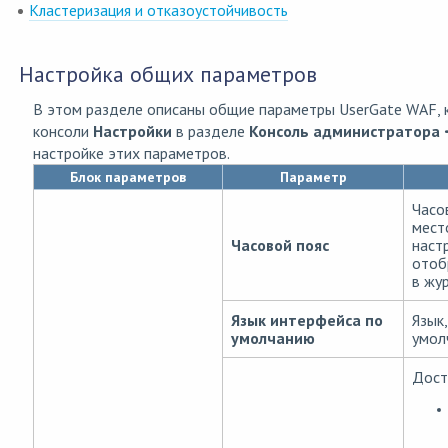
Кластеризация и отказоустойчивость
Настройка общих параметров
В этом разделе описаны общие параметры UserGate WAF, 
консоли
Настройки
в разделе
Консоль администратора
настройке этих параметров.
Блок параметров
Параметр
Часо
мест
Часовой пояс
наст
отоб
в жу
Язык интерфейса по
Язык
умолчанию
умол
Дост