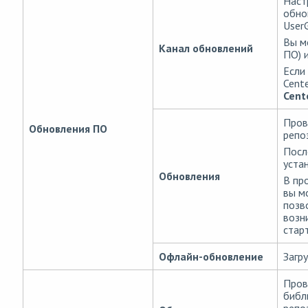
Наст
обно
User
Вы м
Канал обновлений
ПО) 
Если
Cent
Cent
Пров
Обновления ПО
репо
Посл
уста
Обновления
В пр
вы м
позв
возн
стар
Офлайн-обновление
Загр
Пров
библ