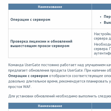
Наименование
Пер
Операции с сервером
Вык
Настройк
сервера 
Проверка лицензии и обновлений
Необходи
вышестоящим прокси-сервером
сервера. 
аутентиф
Команда UserGate постоянно работает над улучшением кач
предлагает обновления продукта UserGate. При наличии о
Операции с сервером
отобразится соответствующее опов
довольно длительное время, рекомендуется планировать 
простоя WAF.
Для установки обновлений необходимо выполнить следую
Наименование