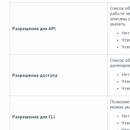
Список об
работе че
описаны д
указать:
Разрешения для API
Нет
Чте
Чте
Список об
делегиров
Нет
Разрешения доступа
Чте
Чте
Позволяет
можно ука
Нет
Разрешения для CLI
Чте
Чте