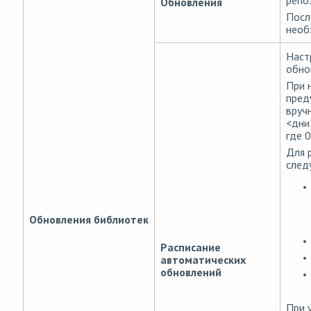
репо
Обновления
Посл
необ
Наст
обно
При 
пред
вруч
<дни
где 0
Для 
след
Обновления библиотек
Расписание
автоматических
обновлений
При 