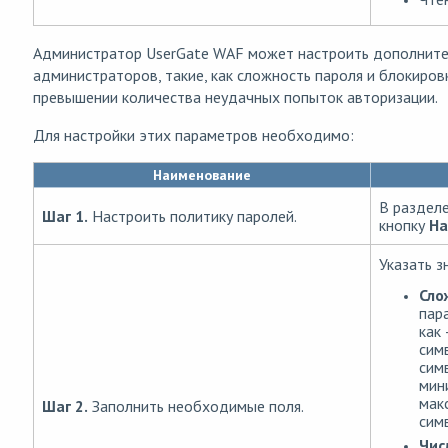
Администратор UserGate WAF может настроить дополните
администраторов, такие, как сложность пароля и блокиров
превышении количества неудачных попыток авторизации.
Для настройки этих параметров необходимо:
Наименование
В раздел
Шаг 1.
Настроить политику паролей.
кнопку
На
Указать з
Сло
пар
как
сим
сим
мин
мак
Шаг 2.
Заполнить необходимые поля.
сим
Чис