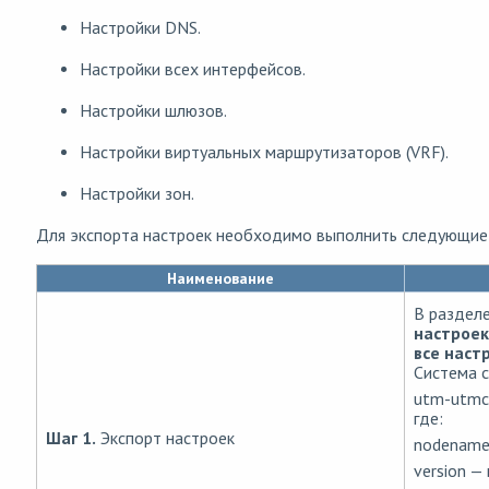
Настройки DNS.
Настройки всех интерфейсов.
Настройки шлюзов.
Настройки виртуальных маршрутизаторов (VRF).
Настройки зон.
Для экспорта настроек необходимо выполнить следующие
Наименование
В раздел
настрое
все наст
Система 
utm-utm
где:
Шаг 1.
Экспорт настроек
nodenam
version
— 