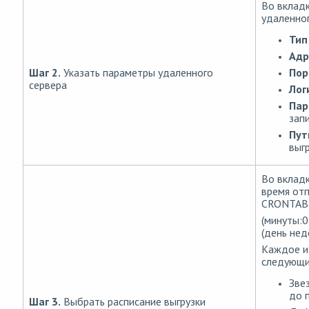
Во вклад
удаленног
Тип
Адр
Пор
Шаг 2.
Указать параметры удаленного
сервера
Лог
Пар
запи
Пут
выг
Во вклад
время отп
CRONTAB-
(минуты:0
(день нед
Каждое и
следующи
Зве
до 
Шаг 3.
Выбрать расписание выгрузки