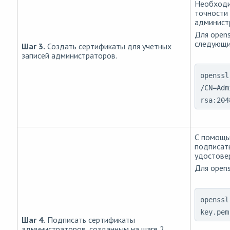
Необходи
точности 
администр
Для opens
следующи
Шаг 3.
Создать сертификаты для учетных
записей администраторов.
openssl
/CN=Adm
rsa:204
С помощью
подписат
удостове
Для open
openssl
key.pem
Шаг 4.
Подписать сертификаты
администраторов, созданным на шаге 2