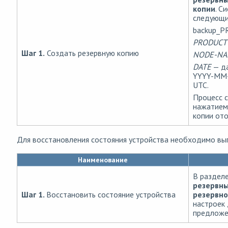
копии
. С
следующи
backup_P
PRODUCT
Шаг 1.
Создать резервную копию
NODE-N
DATE
— да
YYYY-MM-
UTC.
Процесс 
нажатием
копии ото
Для восстановления состояния устройства необходимо вы
Наименование
В раздел
резервн
Шаг 1.
Восстановить состояние устройства
резервно
настроек 
предложен