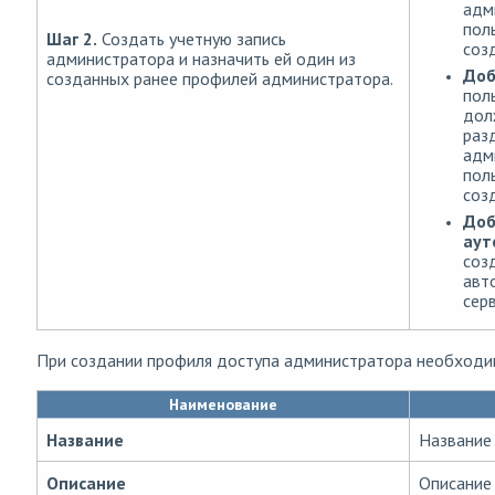
адм
пол
Шаг 2.
Создать учетную запись
соз
администратора и назначить ей один из
Доб
созданных ранее профилей администратора.
пол
дол
раз
адм
пол
соз
Доб
аут
соз
авт
сер
При создании профиля доступа администратора необходи
Наименование
Название
Название
Описание
Описание