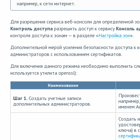
например, к сети интернет.
Для разрешения сервиса веб-консоли для определенной зо
Контроль доступа
разрешить доступ к сервису
Консоль 
контроля доступа к зонам — в разделе «
Настройка зон
».
Дополнительной мерой усиления безопасности доступа к 
администраторов с использованием сертификатов.
Для включения данного режима необходимо выполнить сле
используется утилита openssl):
Наименование
Произвест
Шаг 1.
Создать учетные записи
например,
дополнительных администраторов.
именем Ad
Создать 
удостове
ключа) в 
сертифик