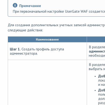
Примечание
При первоначальной настройке UserGate WAF создается
Для создания дополнительных учетных записей админист
следующие действия:
Наименование
В раздел
Шаг 1.
Создать профиль доступа
админис
администратора.
необходи
В раздел
выбрать 
Доб
лок
и н
Доб
пол
дол
раз