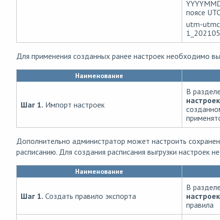
YYYYMM
поясе UTC
utm-utmc
1_20210
Для применения созданных ранее настроек необходимо в
Наименование
В раздел
настроек
Шаг 1.
Импорт настроек
созданном
применятс
Дополнительно администратор может настроить сохранение
расписанию. Для создания расписания выгрузки настроек 
Наименование
В раздел
Шаг 1.
Создать правило экспорта
настроек
правила