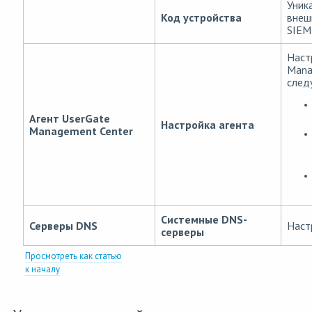
Уник
Код устройства
внеш
SIEM
Наст
Mana
след
Агент UserGate
Настройка агента
Management Center
Системные DNS-
Серверы DNS
Наст
серверы
Просмотреть как статью
к началу