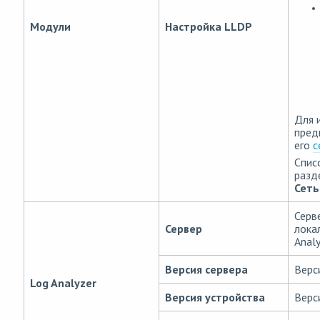
Модули
Настройка LLDP
Для 
пред
его
с
Спис
разд
Сеть
Серв
Сервер
лока
Anal
Версия сервера
Верс
Log Analyzer
Версия устройства
Верс