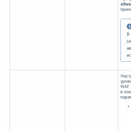
обно
прим
В 
с
а
и
Наст
уров
WAF 
в ло
пара