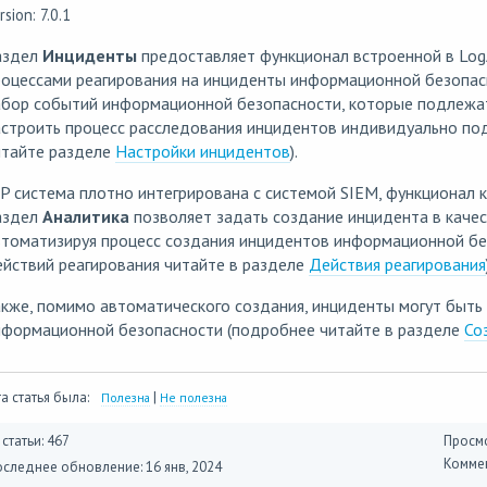
rsion: 7.0.1
аздел
Инциденты
предоставляет функционал встроенной в Log
роцессами реагирования на инциденты информационной безопас
абор событий информационной безопасности, которые подлежат
астроить процесс расследования инцидентов индивидуально по
итайте разделе
Настройки инцидентов
).
P система плотно интегрирована с системой SIEM, функционал
аздел
Аналитика
позволяет задать создание инцидента в качес
втоматизируя процесс создания инцидентов информационной бе
йствий реагирования читайте в разделе
Действия реагирования
кже, помимо автоматического создания, инциденты могут быт
нформационной безопасности (подробнее читайте в разделе
Со
а статья была:
|
Полезна
Не полезна
 статьи: 467
Просмо
Коммен
оследнее обновление:
16 янв, 2024