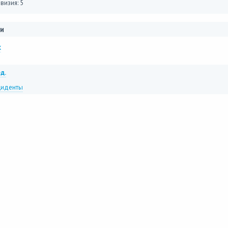
визия: 5
и
x
д.
иденты