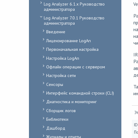
Log Analyzer 6.1.x Руководство
Ve
администратора
Р
Log Analyzer 7.0.1 Руководство
п
администратора
н
Введение
н
Лицензирование LogAn
ч
Первоначальная настройка
IR
Настройка LogAn
Р
Офлайн операции с сервером
а
де
Настройка сети
Сенсоры
Та
Интерфейс командной строки (CLI)
и
Диагностика и мониторинг
Сборщик логов
Эт
Библиотеки
ID
Дашборд
П
Журналы и отчеты