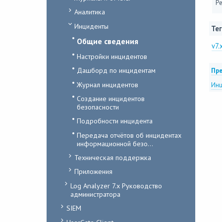
Ре
Аналитика
Инциденты
Тег
Общие сведения
v7.
Настройки инцидентов
Дашборд по инцидентам
Пре
Журнал инцидентов
Инц
Создание инцидентов
безопасности
Подробности инцидента
Передача отчётов об инцидентах
информационной безо...
Техническая поддержка
Приложения
Log Analyzer 7.x Руководство
администратора
SIEM