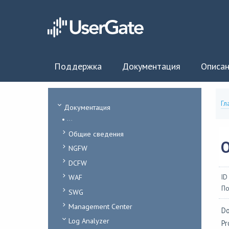
Поддержка
Документация
Описан
Гл
Документация
...
Общие сведения
NGFW
DCFW
WAF
ID
По
SWG
Management Center
Do
Log Analyzer
Pr