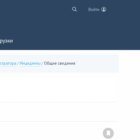
Войти
рузки
истратора
/
Инциденты
/
Общие сведения