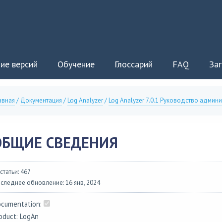
ие версий
Обучение
Глоссарий
FAQ
Заг
авная
/
Документация
/
Log Analyzer
/
Log Analyzer 7.0.1 Руководство админ
ОБЩИЕ СВЕДЕНИЯ
 статьи: 467
следнее обновление: 16 янв, 2024
cumentation:
oduct: LogAn