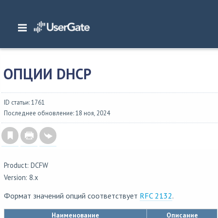
Главная
/
Документация
/
DCFW
/
DCFW 8.x Руководство администратора
/
Приложения
/
Опции DHCP
ОПЦИИ DHCP
ID статьи: 1761
Последнее обновление: 18 ноя, 2024
Product: DCFW
Version: 8.x
Формат значений опций соответствует
RFC 2132
.
Наименование
Описание