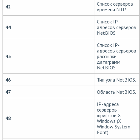
Список серверов
42
времени NTP.
Список IP-
44
адресов серверов
NetBIOS.
Список IP-
адресов серверов
45
рассылки
датаграмм
NetBIOS.
46
Тип узла NetBIOS.
47
Область NetBIOS.
IP-адреса
серверов
шрифтов X
48
Windows (X
Window System
Font).