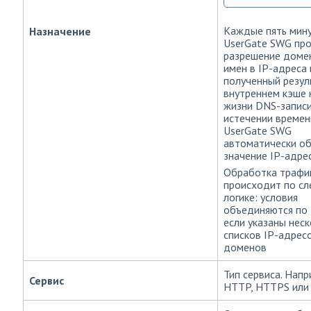
Каждые пять мин
Назначение
UserGate SWG пр
разрешение доме
имен в IP-адреса 
полученный резул
внутреннем кэше 
жизни DNS-записи
истечении времен
UserGate SWG
автоматически о
значение IP-адрес
Обработка трафи
происходит по с
логике: условия
объединяются по
если указаны нес
списков IP-адрес
доменов
Тип сервиса. Напр
Сервис
HTTP, HTTPS или