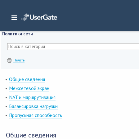
Главная
/
Документация
/
SWG
/
SWG 7.5.x Руководство администратора
/
П
Политики сети
Печать
Общие сведения
Межсетевой экран
NAT и маршрутизация
Балансировка нагрузки
Пропускная способность
Общие сведения