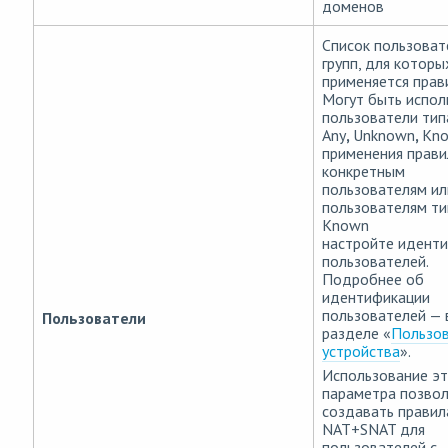
доменов
Список пользоват
групп, для которы
применяется прав
Могут быть испол
пользователи тип
Any
,
Unknown
,
Kno
применения прави
конкретным
пользователям ил
пользователям ти
Known
настройте идент
пользователей.
Подробнее об
идентификации
пользователей — 
Пользователи
разделе «
Пользов
устройства
».
Использование эт
параметра позво
создавать правил
NAT+SNAT для
пользователей с