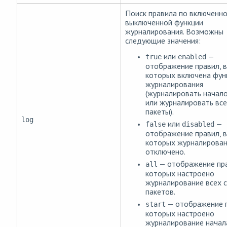
Поиск правила по включенно
выключенной функции
журналирования. Возможны
следующие значения:
или
—
true
enabled
отображение правил, в
которых включена фун
журналирования
(журналировать начало
или журналировать все
пакеты).
log
или
—
false
disabled
отображение правил, в
которых журналирова
отключено.
— отображение пра
all
которых настроено
журналирование всех 
пакетов.
— отображение п
start
которых настроено
журналирование начал