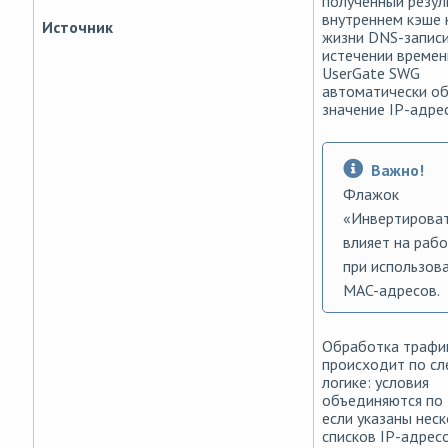
полученный резул
внутреннем кэше 
Источник
жизни DNS-записи
истечении времен
UserGate SWG
автоматически о
значение IP-адрес
Важно!
Флажок
«Инвертироват
влияет на рабо
при использов
MAC-адресов.
Обработка трафи
происходит по с
логике: условия
объединяются по
если указаны нес
списков IP-адрес