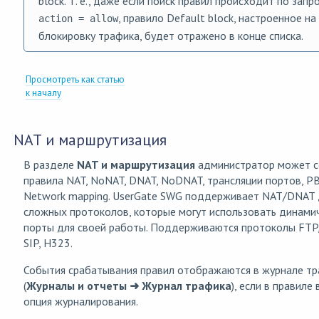
block. Т. е., даже если поиск правил происходит по запр
, правило Default block, настроенное на
action = allow
блокировку трафика, будет отражено в конце списка.
Просмотреть как статью
к началу
NAT и маршрутизация
В разделе
NAT и маршрутизация
администратор может с
правила NAT, NoNAT, DNAT, NoDNAT, трансляции портов, P
Network mapping. UserGate SWG поддерживает NAT/DNAT 
сложных протоколов, которые могут использовать динами
порты для своей работы. Поддерживаются протоколы FTP,
SIP, H323.
События срабатывания правил отображаются в журнале т
(
Журналы и отчеты ➜ Журнал трафика
), если в правиле
опция журналирования.