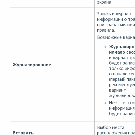
экрана
Запись в журнал
информации о тр
при срабатывании
правила.
Возможные вариа
Журналиро
начало сес
в журнал тр
будет запис
Журналирование
только инф
о начале се
(первый паке
рекомендуе
вариант
журналирова
Нет
— в это
информация
будет запис
Выбор места
Вставить
расположения пра