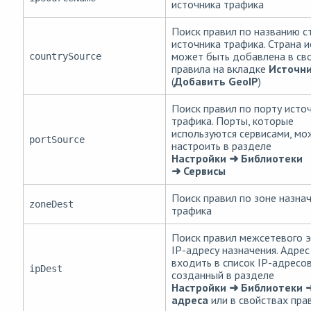
источника трафика
Поиск правил по названию с
источника трафика. Страна 
может быть добавлена в св
countrySource
правила на вкладке
Источн
(
Добавить GeoIP
)
Поиск правил по порту исто
трафика. Порты, которые
используются сервисами, мо
portSource
настроить в разделе
Настройки ➜ Библиотеки
➜ Сервисы
Поиск правил по зоне назна
zoneDest
трафика
Поиск правил межсетевого э
IP-адресу назначения. Адре
входить в список IP-адресов
ipDest
созданный в разделе
Настройки ➜ Библиотеки ➜
адреса
или в свойствах пра