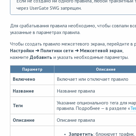
Если не создано ни одного правила, любой транзитный 
через UserGate SWG запрещен.
Для срабатывания правила необходимо, чтобы совпали все
указанные в параметрах правила.
Чтобы создать правило межсетевого экрана, перейдите в 
Настройки ➜ Политики сети ➜ Межсетевой экран
,
нажмите
Добавить
и указать необходимые параметры.
Параметр
Описание
Включено
Включает или отключает правило
Название
Название правила
Указание опционального тега для ма
Теги
правила. Подробнее — в разделе «
Те
Описание
Описание правила
Запретить
: блокирует трафик.