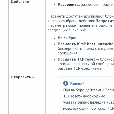
Действие
Разрешить
: разрешает трафик
Параметр доступен для правил, бло
трафик (выбрано действие
Запрети
Параметр может принимать одно из
следующих значений:
Не выбран
.
Посылать ICMP host unreacha
блокировка трафика с отправк
сообщения.
Посылать TCP reset
— блокир
трафика с отправкой сообщени
разрыве TCP-соединения.
Отбросить и
Важно!
При выборе действия «Посы
TCP reset» необходимо
указать сервис (вкладка «Сер
использующий протокол TCP