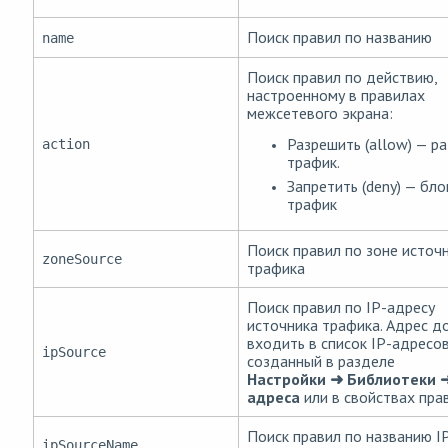
Поиск правил по названию
name
Поиск правил по действию,
настроенному в правилах
межсетевого экрана:
Разрешить (allow) — р
action
трафик.
Запретить (deny) — бл
трафик
Поиск правил по зоне источ
zoneSource
трафика
Поиск правил по IP-адресу
источника трафика. Адрес д
входить в список IP-адресов
ipSource
созданный в разделе
Настройки ➜ Библиотеки ➜
адреса
или в свойствах пра
Поиск правил по названию I
ipSourceName