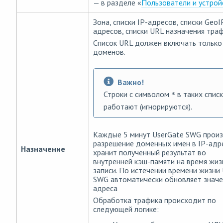
— в разделе «
Пользователи и устрой
Зона, списки IP-адресов, списки GeoI
адресов, списки URL назначения траф
Список URL должен включать только
доменов.
Важно!
Строки с символом
в таких списк
*
работают (игнорируются).
Каждые 5 минут UserGate SWG прои
разрешение доменных имен в IP-адр
Назначение
хранит полученный результат во
внутренней кэш-памяти на время жи
записи. По истечении времени жизни
SWG автоматически обновляет значе
адреса
Обработка трафика происходит по
следующей логике: