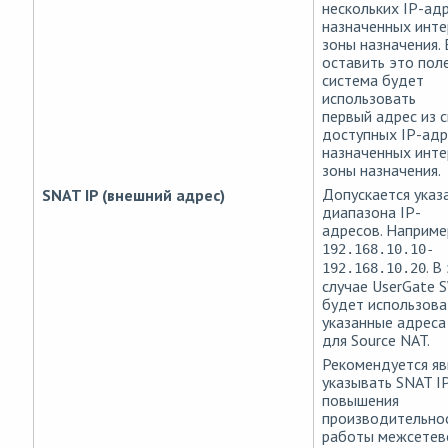
нескольких IP-адр
назначенных инт
зоны назначения. 
оставить это пол
система будет
использовать
первый адрес из с
доступных IP-адр
назначенных инт
зоны назначения.
Допускается указ
SNAT IP (внешний адрес)
диапазона IP-
адресов. Наприме
192.168.10.10-
. В
192.168.10.20
случае UserGate 
будет использова
указанные адреса
для Source NAT.
Рекомендуется я
указывать SNAT I
повышения
производительно
работы межсетев