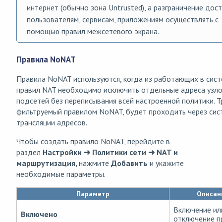
интернет (обычно зона Untrusted), а разграничение дос
пользователям, сервисам, приложениям осуществлять с
помощью правил межсетевого экрана.
Правила NoNAT
Правила NoNAT используются, когда из работающих в сис
правил NAT необходимо исключить отдельные адреса узло
подсетей без переписывания всей настроенной политики. Т
фильтруемый правилом NoNAT, будет проходить через сис
трансляции адресов.
Чтобы создать правило NoNAT, перейдите в
раздел
Настройки ➜ Политики сети ➜ NAT и
маршрутизация,
нажмите
Добавить
и укажите
необходимые параметры.
Параметр
Описан
Включение ил
Включено
отключение п