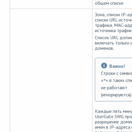
общем списке
Зона, списки IP-а
списки URL источ
трафика, MAC-ад
источника трафик
Список URL долж
включать только 
доменов.
Важно!
Строки с симв
«
» в таких сп
*
не работают
(игнорируются).
Каждые пять мин
UserGate SWG пр
разрешение доме
имен в IP-адреса 