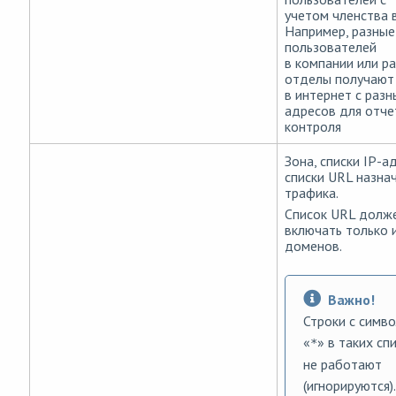
учетом членства в
Например, разные
пользователей
в компании или р
отделы получают
в интернет с разн
адресов для отче
контроля
Зона, списки IP-а
списки URL назна
трафика.
Список URL долж
включать только 
доменов.
Важно!
Строки с симв
«
» в таких сп
*
не работают
(игнорируются).