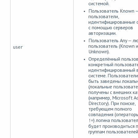
системой.
Пользователь Known 
пользователи,
идентифицированные 
с помощью серверов
авторизации.
Пользователь Any — л
пользователь (Known 
user
Unknown).
Определённый пользов
конкретный пользовате
идентифицированный 
системе. Пользователи
быть заведены локаль
(локальные пользовате
получены с внешних ка
(например, Microsoft Ac
Directory). При поиске,
требующем полного
совпадения (оператор
) логина пользовател
!=
будет производиться п
группам пользователе