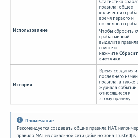
Статистика сраба
правила: общее
количество сраба
время первого и
последнего сраба
Использование
Чтобы сбросить с
срабатываний,
выделите правила
списке и
нажмите
Сброси
счетчики
Время создания и
последнего измен
правила, а также 
История
журнала событий,
относящиеся к
этому правилу
Примечание
Рекомендуется создавать общие правила NAT, наприме
правило NAT из локальной сети (обычно зона Trusted) в