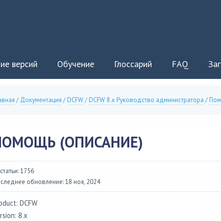
ие версий
Обучение
Глоссарий
FAQ
Заг
авная
/
Документация
/
DCFW
/
DCFW 8.x Руководство администратора
/
Пом
ПОМОЩЬ (ОПИСАНИЕ)
 статьи: 1756
следнее обновление: 18 ноя, 2024
oduct: DCFW
rsion: 8.x