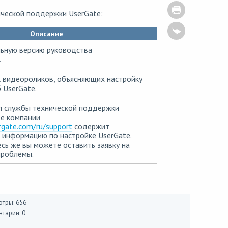
ической поддержки UserGate:
Описание
льную версию руководства
.
к видеороликов, объясняющих настройку
 UserGate.
л службы технической поддержки
те компании
rgate.com/ru/support
содержит
информацию по настройке UserGate.
есь же вы можете оставить заявку на
проблемы.
тры: 656
тарии: 0