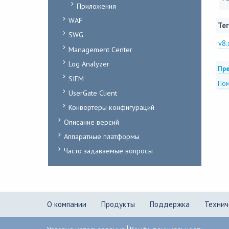
Приложения
WAF
Тег
SWG
v8.
Management Center
Log Analyzer
Пре
SIEM
По
UserGate Client
Конвертеры конфигураций
Описание версий
Аппаратные платформы
Часто задаваемые вопросы
О компании
Продукты
Поддержка
Технич