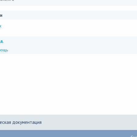
и
x
д.
мощь
еская документация