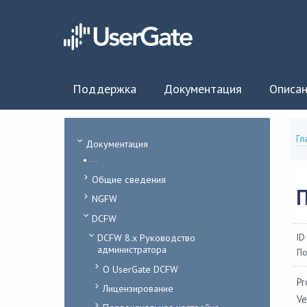
Поддержка
Документация
Описан
Гл
Документация
...
Общие сведения
NGFW
DCFW
DCFW 8.x Руководство
ID
администратора
По
О UserGate DCFW
Pr
Лицензирование
Ve