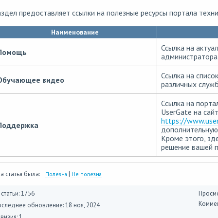
здел предоставляет ссылки на полезные ресурсы портала техн
Наименование
Ссылка на актуа
Помощь
администратора
Ссылка на списо
Обучающее видео
различных служб
Ссылка на порта
UserGate на сай
https://www.use
Поддержка
дополнительную 
Кроме этого, зд
решение вашей 
а статья была:
|
Полезна
Не полезна
 статьи: 1756
Просмо
Коммен
оследнее обновление:
18 ноя, 2024
визия: 1