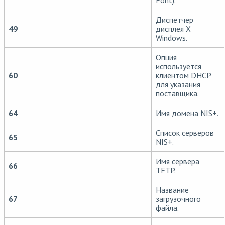
Font).
Диспетчер
49
дисплея X
Windows.
Опция
используется
60
клиентом DHCP
для указания
поставщика.
64
Имя домена NIS+.
Список серверов
65
NIS+.
Имя сервера
66
TFTP.
Название
67
загрузочного
файла.