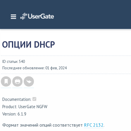
Главная
/
Документация
/
NGFW
/
NGFW 6.1.x Руководство администратора
/
Приложения
/
Опции DHCP
ОПЦИИ DHCP
ID статьи: 540
Последнее обновление: 01 фев, 2024
Documentation:
Product: UserGate NGFW
Version: 6.1.9
Формат значений опций соответствует
RFC 2132
.