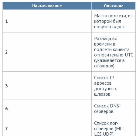
Наименование
Описание
Маска подсети, из
1
которой был
получен адрес.
Разница во
времени в
подсети клиента
2
относительно UTC
(указывается в
секундах).
Список IP-
адресов
3
доступных
шлюзов.
Список DNS-
6
серверов.
Список лог-
7
серверов (MIT-
LCS UDP).