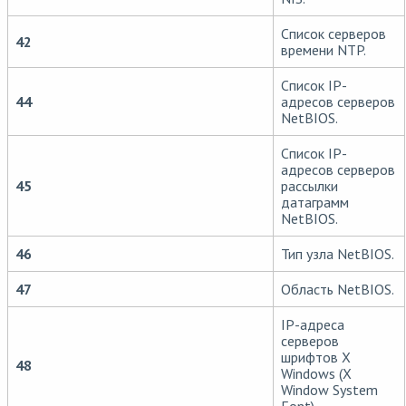
Список серверов
42
времени NTP.
Список IP-
44
адресов серверов
NetBIOS.
Список IP-
адресов серверов
45
рассылки
датаграмм
NetBIOS.
46
Тип узла NetBIOS.
47
Область NetBIOS.
IP-адреса
серверов
шрифтов X
48
Windows (X
Window System