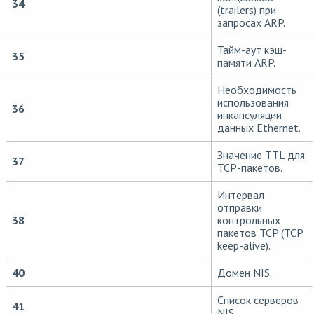
34
(trailers) при
запросах ARP.
Тайм-аут кэш-
35
памяти ARP.
Необходимость
использования
36
инкапсуляции
данных Ethernet.
Значение TTL для
37
TCP-пакетов.
Интервал
отправки
38
контрольных
пакетов TCP (TCP
keep-alive).
40
Домен NIS.
Список серверов
41
NIS.